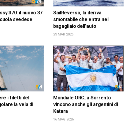
ssy 370: il nuovo 37
SailReverso, la deriva
 scuola svedese
smontabile che entra nel
bagagliaio dell’auto
23 MAR 2026
 i filetti del
Mondiale ORC, a Sorrento
olare la vela di
vincono anche gli argentini di
Katara
16 MAG 2026