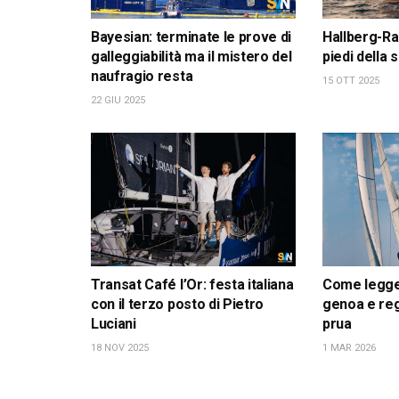
Bayesian: terminate le prove di
Hallberg-Ra
galleggiabilità ma il mistero del
piedi della
naufragio resta
15 OTT 2025
22 GIU 2025
Transat Café l’Or: festa italiana
Come leggere
con il terzo posto di Pietro
genoa e reg
Luciani
prua
18 NOV 2025
1 MAR 2026