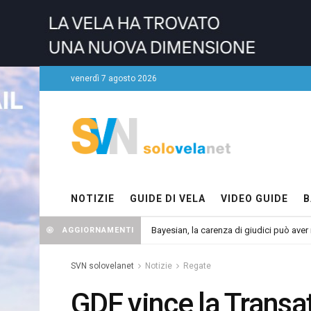
venerdì 7 agosto 2026
NOTIZIE
GUIDE DI VELA
VIDEO GUIDE
B
Bayesian, la carenza di giudici può aver r
AGGIORNAMENTI
SVN solovelanet
Notizie
Regate
GDF vince la Transa