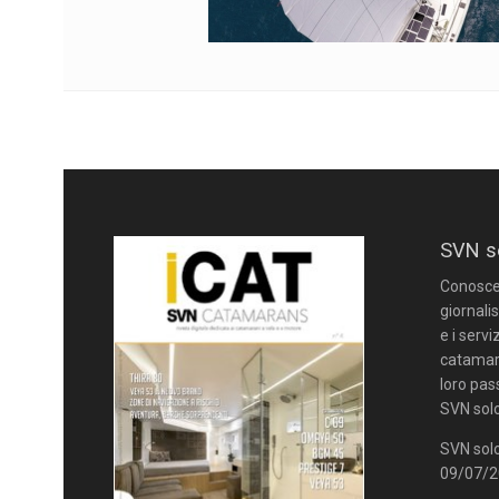
SVN s
Conoscere
giornalis
e i servi
catamara
loro pas
SVN solo
SVN solo
09/07/20