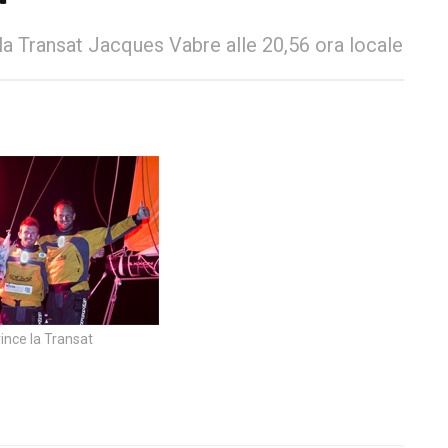
lla Transat Jacques Vabre alle 20,56 ora locale
ince la Transat