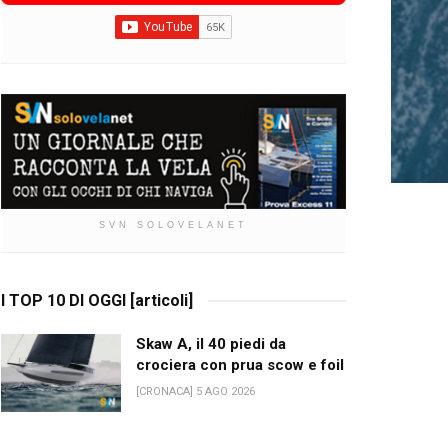
SVN SOLOVELANET
I TOP 10 DI OGGI [articoli]
Skaw A, il 40 piedi da
crociera con prua scow e foil
[CRONACA] 5 AGO 2026