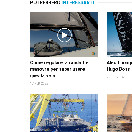
POTREBBERO
INTERESSARTI
Come regolare la randa. Le
Alex Thomps
manovre per saper usare
Hugo Boss
questa vela
7 OTT 2015
17 FEB 2025