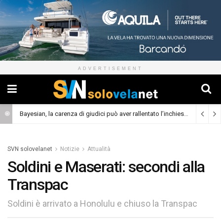
ADVERTISEMENT
Skaw A, il 40 piedi da crociera con prua scow e foil
Bayesian, la carenza di giudici può aver rallentato l’inchiesta
(Cronaca)
(Cronaca)
SVN solovelanet
Notizie
Attualità
Soldini e Maserati: secondi alla
Transpac
Soldini è arrivato a Honolulu e chiuso la Transpac