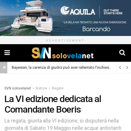
ADVERTISEMENT
Bayesian, la carenza di giudici può aver rallentato l’inchiesta
(Cronaca)
SVN solovelanet
Notizie
Regate
La VI edizione dedicata al
Comandante Boeris
La regata, giunta alla VI edizione, si disputerà nella
giornata di Sabato 19 Maggio nelle acque antistanti