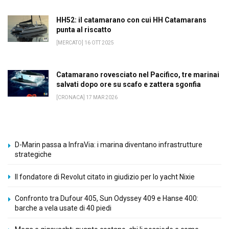
HH52: il catamarano con cui HH Catamarans
punta al riscatto
[MERCATO] 16 OTT 2025
Catamarano rovesciato nel Pacifico, tre marinai
salvati dopo ore su scafo e zattera sgonfia
[CRONACA] 17 MAR 2026
D-Marin passa a InfraVia: i marina diventano infrastrutture
strategiche
Il fondatore di Revolut citato in giudizio per lo yacht Nixie
Confronto tra Dufour 405, Sun Odyssey 409 e Hanse 400:
barche a vela usate di 40 piedi