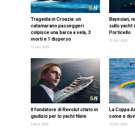
Tragedia in Croazia: un
Bayesian, n
catamarano passeggeri
sullo yacht
colpisce una barca a vela, 3
Porticello
morti e 1 disperso
21 GIU 2026
15 GIU 2026
Il fondatore di Revolut citato in
La Coppa Am
giudizio per lo yacht Nixie
come e dov
5 AGO 2026
15 DIC 2020