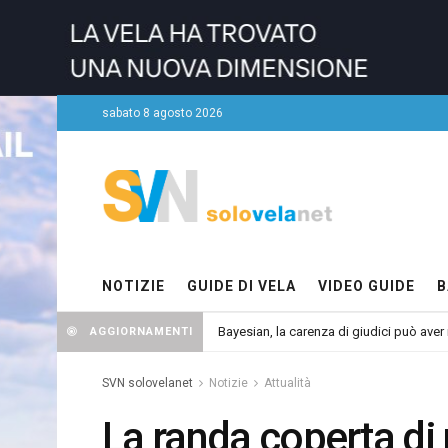
sabato 8 agosto 2026
NOTIZIE
GUIDE DI VELA
VIDEO GUIDE
B
Bayesian, la carenza di giudici può aver r
AGGIORNAMENTI
SVN solovelanet
Notizie
Attualità
La randa coperta di 