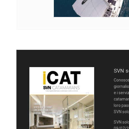
SVN s
Conoscere
giornalis
e i servi
catamara
loro pas
SVN solo
SVN solo
09/07/20