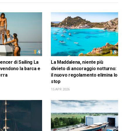
luencer di Sailing La
La Maddalena, niente più
vendono la barca e
divieto di ancoraggio notturno:
erra
il nuovo regolamento elimina lo
stop
15 APR 2026