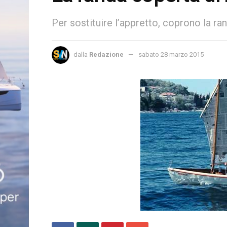
Per sostituire l’appretto, coprono la ra
dalla
Redazione
sabato 28 marzo 2015