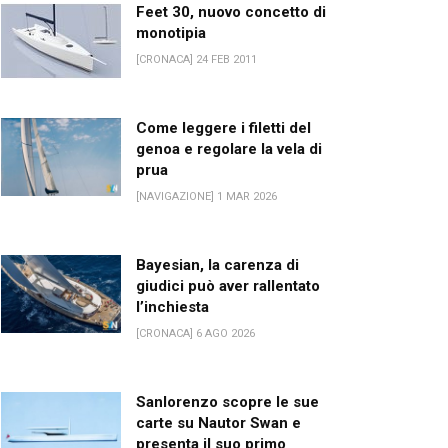
Feet 30, nuovo concetto di
monotipia
[CRONACA] 24 FEB 2011
Come leggere i filetti del
genoa e regolare la vela di
prua
[NAVIGAZIONE] 1 MAR 2026
Bayesian, la carenza di
giudici può aver rallentato
l’inchiesta
[CRONACA] 6 AGO 2026
Sanlorenzo scopre le sue
carte su Nautor Swan e
presenta il suo primo