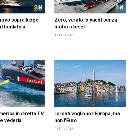
uovo sopralluogo
Zero, varato lo yacht senza
 affondato a
motori diesel
11 LUG 2026
erica in diretta TV:
I croati vogliono l’Europa, ma
e vederla
non l’Euro
28 DIC 2018