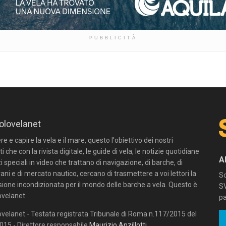
PUBBLICITÀ
olovelanet
 e capire la vela e il mare, questo l'obiettivo dei nostri
ti che con la rivista digitale, le guide di vela, le notizie quotidiane
A
zi speciali in video che trattano di navigazione, di barche, di
ni e di mercato nautico, cercano di trasmettere a voi lettori la
Sc
sione incondizionata per il mondo delle barche a vela. Questo è
SV
velanet.
pa
velanet - Testata registrata Tribunale di Roma n.117/2015 del
15 - Direttore responsabile
Maurizio Anzillotti