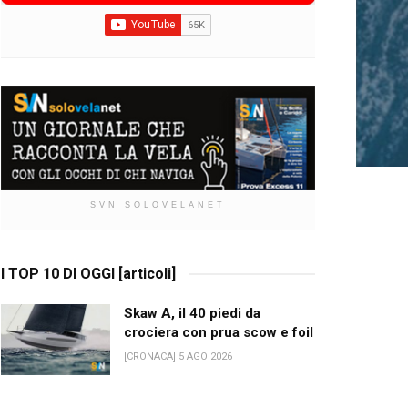
SVN SOLOVELANET
I TOP 10 DI OGGI [articoli]
Skaw A, il 40 piedi da
crociera con prua scow e foil
[CRONACA] 5 AGO 2026