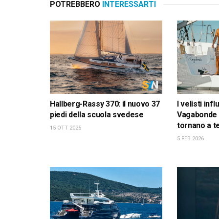
POTREBBERO
INTERESSARTI
Hallberg-Rassy 370: il nuovo 37
I velisti inf
piedi della scuola svedese
Vagabonde 
tornano a t
15 OTT 2025
5 FEB 2026