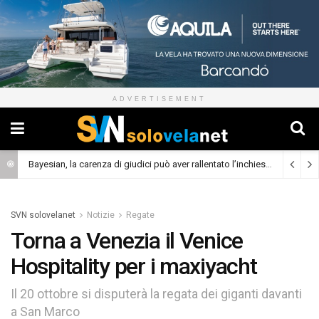
ADVERTISEMENT
Bayesian, la carenza di giudici può aver rallentato l’inchiesta
(Cronaca)
SVN solovelanet
Notizie
Regate
Torna a Venezia il Venice
Hospitality per i maxiyacht
Il 20 ottobre si disputerà la regata dei giganti davanti
a San Marco