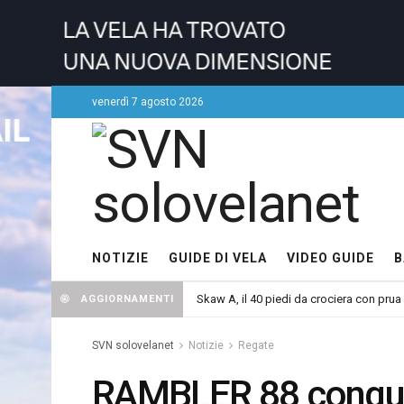
venerdì 7 agosto 2026
NOTIZIE
GUIDE DI VELA
VIDEO GUIDE
B
Skaw A, il 40 piedi da crociera con prua
AGGIORNAMENTI
SVN solovelanet
Notizie
Regate
RAMBLER 88 conquis