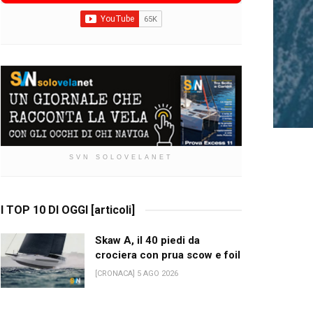
SVN SOLOVELANET
I TOP 10 DI OGGI [articoli]
Skaw A, il 40 piedi da
crociera con prua scow e foil
[CRONACA] 5 AGO 2026