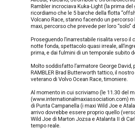
Rambler incrociava Kuka-Light (la prima del 
ricordiamo che le 5 barche della flotta “off
Volcano Race, stanno facendo un percorso l
maxi, percorso che prevede per loro “solo” 
Proseguendo l’inarrestabile risalita verso il
notte fonda, spettacolo quasi irreale, all’ing
prima, e dai fulmini di un temporale subito 
Molto soddisfatto l’armatore George David, pe
RAMBLER Brad Butterworth tattico, il nostro
veterano di Volvo Ocean Race, timoniere.
Al momento in cui scriviamo (le 11.30 del matt
(www.internationalmaxiassociation.com) mostr
di Punta Campanella (i maxi Wild Joe e Atalan
arrivo dovrebbe essere proprio quello (verso 
Wild Joe di Marton Jozsa e Atalanta II di Car
tempo reale.