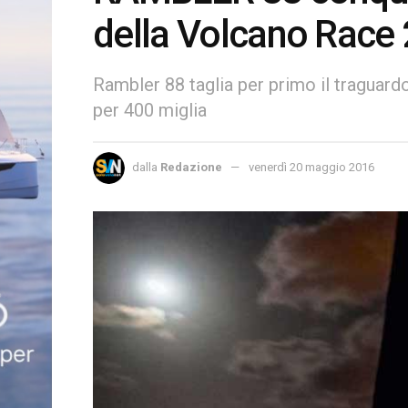
della Volcano Race
Rambler 88 taglia per primo il traguard
per 400 miglia
dalla
Redazione
venerdì 20 maggio 2016