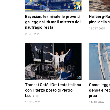
Bayesian: terminate le prove di
Hallberg-Ra
galleggiabilità ma il mistero del
piedi della
naufragio resta
15 OTT 2025
22 GIU 2025
Transat Café l’Or: festa italiana
Come leggere
con il terzo posto di Pietro
genoa e reg
Luciani
prua
18 NOV 2025
1 MAR 2026