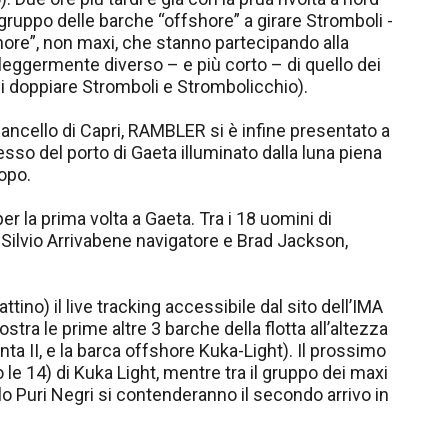
gruppo delle barche “offshore” a girare Stromboli -
shore”, non maxi, che stanno partecipando alla
eggermente diverso – e più corto – di quello dei
di doppiare Stromboli e Strombolicchio).
 cancello di Capri, RAMBLER si è infine presentato a
resso del porto di Gaeta illuminato dalla luna piena
dopo.
r la prima volta a Gaeta. Tra i 18 uomini di
 Silvio Arrivabene navigatore e Brad Jackson,
ino) il live tracking accessibile dal sito dell’IMA
a le prime altre 3 barche della flotta all’altezza
ta II, e la barca offshore Kuka-Light). Il prossimo
le 14) di Kuka Light, mentre tra il gruppo dei maxi
lo Puri Negri si contenderanno il secondo arrivo in