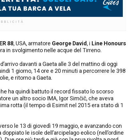
UBBLICITÀ
ER 88
, USA, armatore
George David
, i
Line Honours
ora in svolgimento nelle acque del Tirreno.
 d’arrivo davanti a Gaeta alle 3 del mattino di oggi
indi 1 giorno, 14 ore e 20 minuti a percorrere le 398
lie, e ritorno a Gaeta.
che ha quindi battuto il record fissato lo scorso
tore un altro socio IMA, Igor Simčič, che aveva
ma rotta (il tempo di Esimit nel 2015 era stato di 1
 verso le 13 di giovedì 19 maggio, e avanzando con
oppiato le isole dell’arcipelago eolico (nell’ordine
 Due ore più tardi e già con la prua rivolta a nord