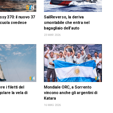
ssy 370: il nuovo 37
SailReverso, la deriva
 scuola svedese
smontabile che entra nel
bagagliaio dell’auto
23 MAR 2026
 i filetti del
Mondiale ORC, a Sorrento
olare la vela di
vincono anche gli argentini di
Katara
16 MAG 2026