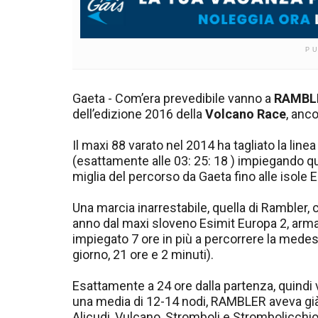
P
Gaeta - Com’era prevedibile vanno a
RAMBL
dell’edizione 2016 della
Volcano Race
, anc
Il maxi 88 varato nel 2014 ha tagliato la linea
(esattamente alle 03: 25: 18 ) impiegando qu
miglia del percorso da Gaeta fino alle isole Eo
Una marcia inarrestabile, quella di Rambler, 
anno dal maxi sloveno Esimit Europa 2, arma
impiegato 7 ore in più a percorrere la medesi
giorno, 21 ore e 2 minuti).
Esattamente a 24 ore dalla partenza, quindi
una media di 12-14 nodi, RAMBLER aveva già d
Alicudi, Vulcano, Stromboli e Strombolicchio).