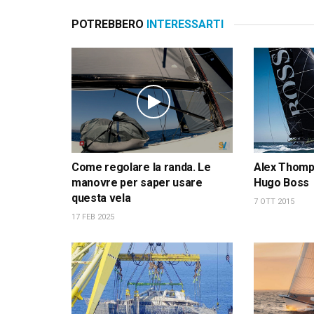
POTREBBERO
INTERESSARTI
Come regolare la randa. Le
Alex Thomps
manovre per saper usare
Hugo Boss
questa vela
7 OTT 2015
17 FEB 2025