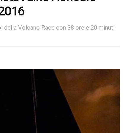
 2016
oi della Volcano Race con 38 ore e 20 minuti