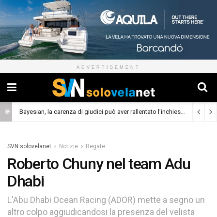
ADVERTISEMENT
Bayesian, la carenza di giudici può aver rallentato l’inchiesta
(Cronaca)
SVN solovelanet
Notizie
Regate
Roberto Chuny nel team Adu
Dhabi
L'Abu Dhabi Ocean Racing (ADOR) mette a segno un
altro colpo aggiudicandosi la presenza del velista