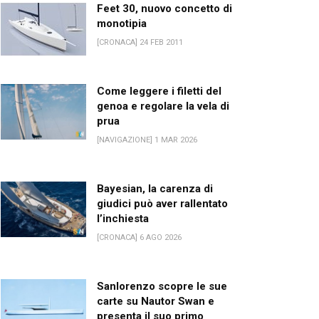
Feet 30, nuovo concetto di
monotipia
[CRONACA] 24 FEB 2011
Come leggere i filetti del
genoa e regolare la vela di
prua
[NAVIGAZIONE] 1 MAR 2026
Bayesian, la carenza di
giudici può aver rallentato
l’inchiesta
[CRONACA] 6 AGO 2026
Sanlorenzo scopre le sue
carte su Nautor Swan e
presenta il suo primo