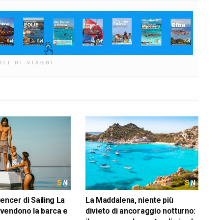
OLI DI VIAGGI
luencer di Sailing La
La Maddalena, niente più
vendono la barca e
divieto di ancoraggio notturno: