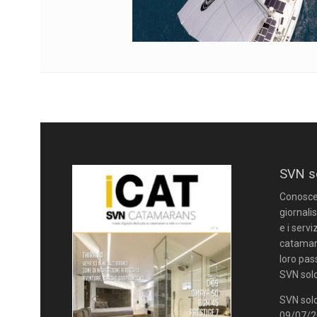
SVN s
Conoscere
giornalis
e i servi
catamara
loro pas
SVN solo
SVN solo
09/07/20