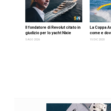
Il fondatore di Revolut citato in
La Coppa Am
giudizio per lo yacht Nixie
come e dov
5 AGO 2026
15 DIC 2020