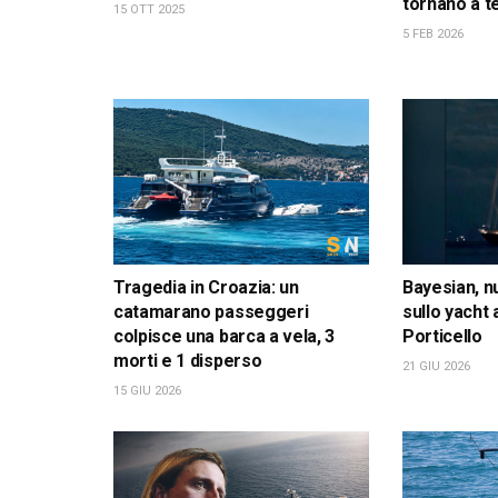
tornano a t
15 OTT 2025
5 FEB 2026
Tragedia in Croazia: un
Bayesian, n
catamarano passeggeri
sullo yacht
colpisce una barca a vela, 3
Porticello
morti e 1 disperso
21 GIU 2026
15 GIU 2026