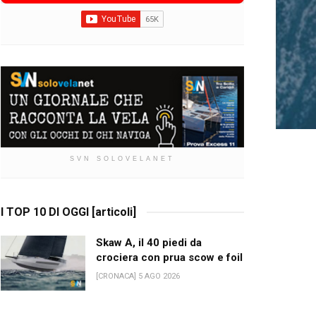
SVN SOLOVELANET
I TOP 10 DI OGGI [articoli]
Skaw A, il 40 piedi da
crociera con prua scow e foil
[CRONACA] 5 AGO 2026