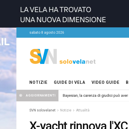
sabato 8 agosto 2026
NOTIZIE
GUIDE DI VELA
VIDEO GUIDE
B
Bayesian, la carenza di giudici può aver r
AGGIORNAMENTI
SVN solovelanet
Notizie
Attualità
X-yacht rinnova l'XC