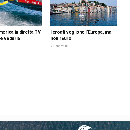
erica in diretta TV:
I croati vogliono l’Europa, ma
e vederla
non l’Euro
28 DIC 2018