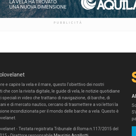
PUBBLICITÀ
olovelanet
 e capire la vela e il mare, questo l'obiettivo dei nostri
ti che con la rivista digitale, le guide di vela, le notizie quotidiane
A
zi speciali in video che trattano di navigazione, di barche, di
ni e di mercato nautico, cercano di trasmettere a voi lettori la
Sc
sione incondizionata per il mondo delle barche a vela. Questo è
SV
velanet.
pa
velanet - Testata registrata Tribunale di Roma n.117/2015 del
15 - Direttore responsabile
Maurizio Anzillotti