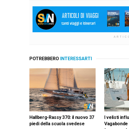
ARTIC
POTREBBERO
INTERESSARTI
Hallberg-Rassy 370: il nuovo 37
I velisti inf
piedi della scuola svedese
Vagabonde 