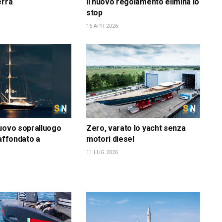
erra
il nuovo regolamento elimina lo
stop
15 APR 2026
uovo sopralluogo
Zero, varato lo yacht senza
 affondato a
motori diesel
11 LUG 2026