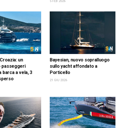
5 FEB 2026
 Croazia: un
Bayesian, nuovo sopralluogo
 passeggeri
sullo yacht affondato a
 barca a vela, 3
Porticello
isperso
21 GIU 2026