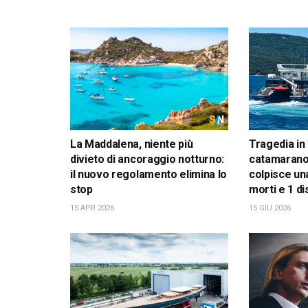
La Maddalena, niente più
Tragedia in
divieto di ancoraggio notturno:
catamarano
il nuovo regolamento elimina lo
colpisce una
stop
morti e 1 d
15 APR 2026
15 GIU 2026