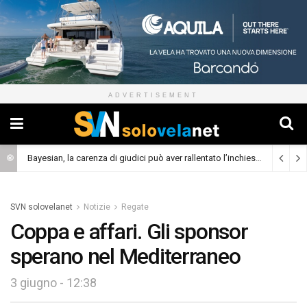
ADVERTISEMENT
Bayesian, la carenza di giudici può aver rallentato l’inchiesta
(Cronaca)
SVN solovelanet
Notizie
Regate
Coppa e affari. Gli sponsor
sperano nel Mediterraneo
3 giugno - 12:38