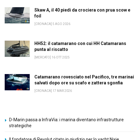
Skaw A, il 40 piedi da crociera con prua scow e
foil
[CRONACA] 5 AGO 2026
HH52: il catamarano con cui HH Catamarans
punta al riscatto
[MERCATO] 16 OTT 2025
Catamarano rovesciato nel Pacifico, tre marinai
salvati dopo ore su scafo e zattera sgonfia
[CRONACA] 17 MAR 2026
D-Marin passa a InfraVia: i marina diventano infrastrutture
strategiche
Il fondatore di Revolut citato in giudizio per lo yacht Nixie