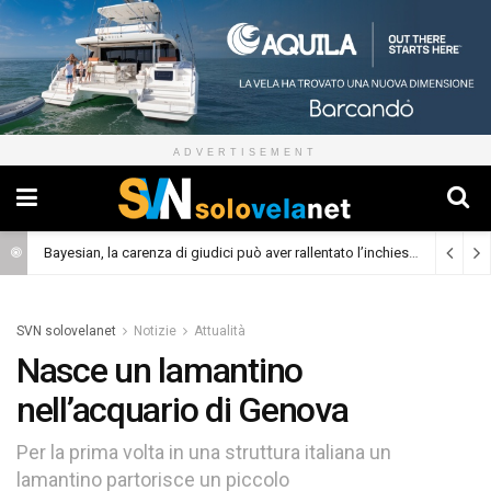
ADVERTISEMENT
Bayesian, la carenza di giudici può aver rallentato l’inchiesta
(Cronaca)
SVN solovelanet
Notizie
Attualità
Nasce un lamantino
nell’acquario di Genova
Per la prima volta in una struttura italiana un
lamantino partorisce un piccolo