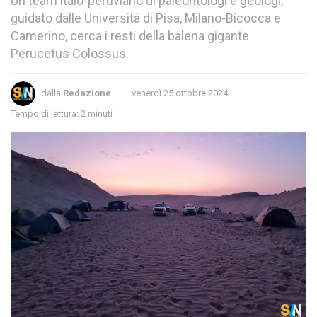
Un team italo-peruviano di paleontologi e geologi,
guidato dalle Università di Pisa, Milano-Bicocca e
Camerino, cerca i resti della balena gigante
Perucetus Colossus.
dalla
Redazione
venerdì 25 ottobre 2024
Tempo di lettura: 2 minuti