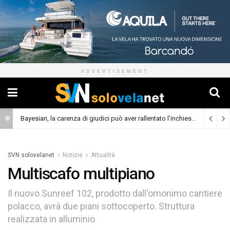
ADVERTISEMENT
Bayesian, la carenza di giudici può aver rallentato l’inchiesta
(Cronaca)
SVN solovelanet
Notizie
Attualità
Multiscafo multipiano
Il nuovo Sunreef 102, prodotto dall'omonimo cantiere
polacco, avrà due piani sottocoperto. Struttura
realizzata in alluminio