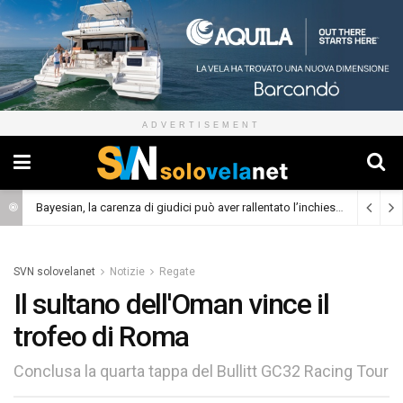
ADVERTISEMENT
Bayesian, la carenza di giudici può aver rallentato l’inchiesta
(Cronaca)
SVN solovelanet
Notizie
Regate
Il sultano dell'Oman vince il
trofeo di Roma
Conclusa la quarta tappa del Bullitt GC32 Racing Tour