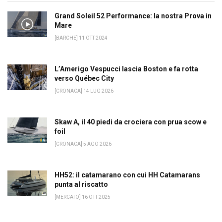
Grand Soleil 52 Performance: la nostra Prova in
Mare
[BARCHE] 11 OTT 2024
L’Amerigo Vespucci lascia Boston e fa rotta
verso Québec City
[CRONACA] 14 LUG 2026
Skaw A, il 40 piedi da crociera con prua scow e
foil
[CRONACA] 5 AGO 2026
HH52: il catamarano con cui HH Catamarans
punta al riscatto
[MERCATO] 16 OTT 2025