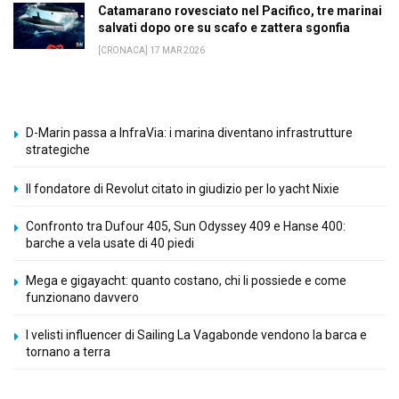
Catamarano rovesciato nel Pacifico, tre marinai
salvati dopo ore su scafo e zattera sgonfia
[CRONACA] 17 MAR 2026
D-Marin passa a InfraVia: i marina diventano infrastrutture
strategiche
Il fondatore di Revolut citato in giudizio per lo yacht Nixie
Confronto tra Dufour 405, Sun Odyssey 409 e Hanse 400:
barche a vela usate di 40 piedi
Mega e gigayacht: quanto costano, chi li possiede e come
funzionano davvero
I velisti influencer di Sailing La Vagabonde vendono la barca e
tornano a terra