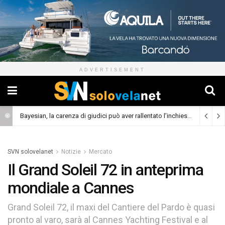
ADVERTISEMENT
Bayesian, la carenza di giudici può aver rallentato l’inchiesta
(Cronaca)
SVN solovelanet
Notizie
Mercato
Il Grand Soleil 72 in anteprima
mondiale a Cannes
Grand Soleil 72, il maxi del Cantiere del Pardo è quasi
pronto al varo, sarà al Cannes Yachting Festival e al