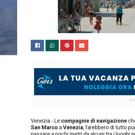
P
Venezia - Le
compagnie di navigazione
che
San Marco
a
Venezia
, farebbero di tutto pu
passare a pochi metri da alcuni tra i luoghi p