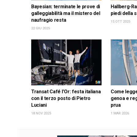
Bayesian: terminate le prove di
Hallberg-Ra
galleggiabilità ma il mistero del
piedi della
naufragio resta
15 OTT 2025
22 GIU 2025
Transat Café l’Or: festa italiana
Come leggere
con il terzo posto di Pietro
genoa e reg
Luciani
prua
18 NOV 2025
1 MAR 2026