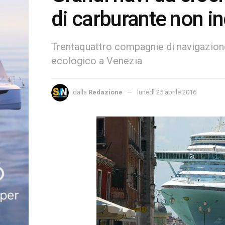
di carburante non i
Trentaquattro compagnie di navigazion
ecologico a Venezia
dalla
Redazione
lunedì 25 aprile 2016