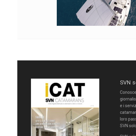
SVN s
Conoscere
giornalis
e i servi
catamara
loro pas
SVN solo