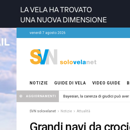
venerdì 7 agosto 2026
NOTIZIE
GUIDE DI VELA
VIDEO GUIDE
B
Bayesian, la carenza di giudici può aver r
AGGIORNAMENTI
SVN solovelanet
Notizie
Attualità
Grandi navi da croc