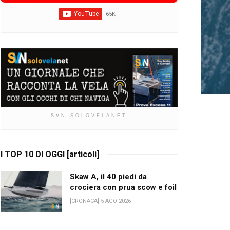
SVN SOLOVELANET
I TOP 10 DI OGGI [articoli]
Skaw A, il 40 piedi da
crociera con prua scow e foil
[CRONACA] 5 AGO 2026