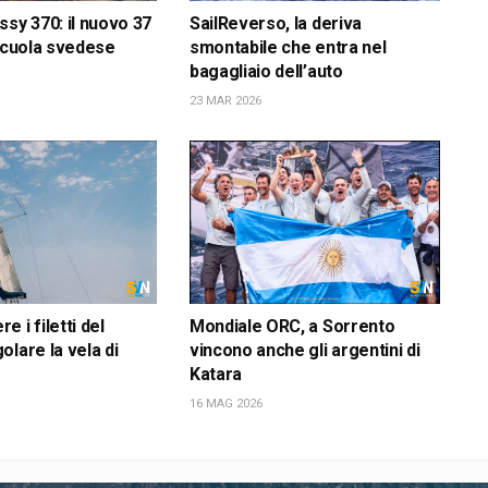
ssy 370: il nuovo 37
SailReverso, la deriva
 scuola svedese
smontabile che entra nel
bagagliaio dell’auto
23 MAR 2026
 i filetti del
Mondiale ORC, a Sorrento
olare la vela di
vincono anche gli argentini di
Katara
16 MAG 2026