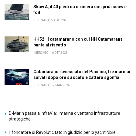
Skaw A, il 40 piedi da crociera con prua scow e
foil
[CRONACA] 5 AGO 2026
HH52: il catamarano con cui HH Catamarans
punta al riscatto
[MERCATO] 16 OTT 2025
Catamarano rovesciato nel Pacifico, tre marinai
salvati dopo ore su scafo e zattera sgonfia
[CRONACA] 17 MAR 2026
D-Marin passa a InfraVia: i marina diventano infrastrutture
strategiche
Il fondatore di Revolut citato in giudizio per lo yacht Nixie