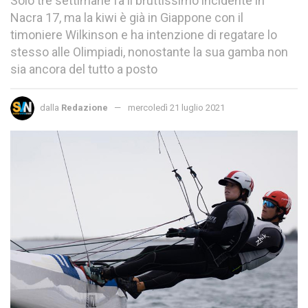
Solo tre settimane fa il bruttissimo incidente in
Nacra 17, ma la kiwi è già in Giappone con il
timoniere Wilkinson e ha intenzione di regatare lo
stesso alle Olimpiadi, nonostante la sua gamba non
sia ancora del tutto a posto
dalla
Redazione
mercoledì 21 luglio 2021