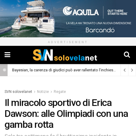
ADVERTISEMENT
Skaw A, il 40 piedi da crociera con prua scow e foil
(Cronaca)
SVN solovelanet
Notizie
Regate
Il miracolo sportivo di Erica
Dawson: alle Olimpiadi con una
gamba rotta