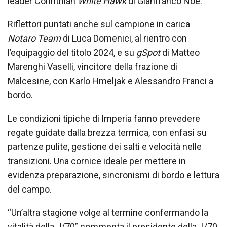
leader Corinthian
White Hawk
di Gianfranco Noè.
Riflettori puntati anche sul campione in carica
Notaro Team
di Luca Domenici, al rientro con
l’equipaggio del titolo 2024, e su
gSpot
di Matteo
Marenghi Vaselli, vincitore della frazione di
Malcesine, con Karlo Hmeljak e Alessandro Franci a
bordo.
Le condizioni tipiche di Imperia fanno prevedere
regate guidate dalla brezza termica, con enfasi su
partenze pulite, gestione dei salti e velocità nelle
transizioni. Una cornice ideale per mettere in
evidenza preparazione, sincronismi di bordo e lettura
del campo.
“Un’altra stagione volge al termine confermando la
vitalità della J/70” commenta il presidente della J/70