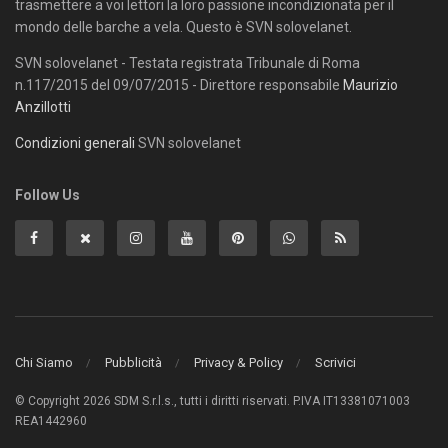
trasmettere a voi lettori la loro passione incondizionata per il
mondo delle barche a vela. Questo è SVN solovelanet.
SVN solovelanet - Testata registrata Tribunale di Roma
n.117/2015 del 09/07/2015 - Direttore responsabile
Maurizio
Anzillotti
Condizioni generali
SVN solovelanet
Follow Us
Chi Siamo
Pubblicità
Privacy & Policy
Scrivici
© Copyright 2026 SDM S.r.l.s., tutti i diritti riservati. P.IVA IT13381071003
REA1442960