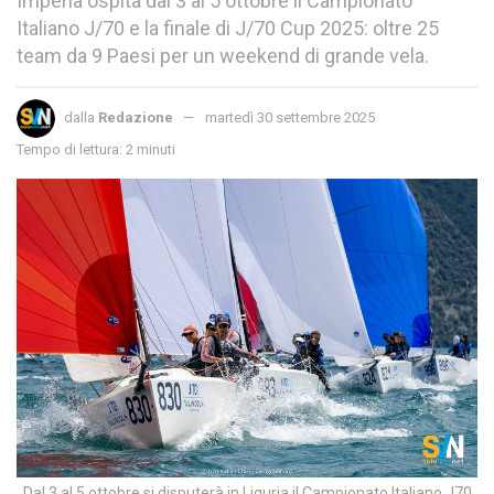
Imperia ospita dal 3 al 5 ottobre il Campionato
Italiano J/70 e la finale di J/70 Cup 2025: oltre 25
team da 9 Paesi per un weekend di grande vela.
dalla
Redazione
martedì 30 settembre 2025
Tempo di lettura: 2 minuti
Dal 3 al 5 ottobre si disputerà in Liguria il Campionato Italiano J70