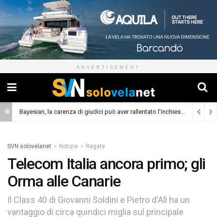
ADVERTISEMENT
Bayesian, la carenza di giudici può aver rallentato l’inchiesta
(Cronaca)
SVN solovelanet
Notizie
Regate
Telecom Italia ancora primo; gli
Orma alle Canarie
Il Class 40 di Giovanni Soldini e Pietro d'Alì ha un
vantaggio di circa quindici miglia sul principale