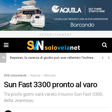
ADVERTISEMENT
Bayesian, la carenza di giudici può aver rallentato l’inchiesta
(Cronaca)
SVN solovelanet
Notizie
Mercato
Sun Fast 3300 pronto al varo
Tra pochi giorni sarà varato il nuovo Sun Fast 3300,
della Jeanneau