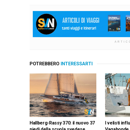
ARTIC
POTREBBERO
INTERESSARTI
Hallberg-Rassy 370: il nuovo 37
I velisti inf
piedi della scuola svedese
Vagabonde 