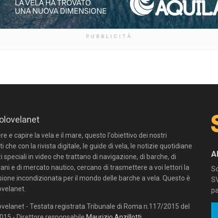
PUBBLICITÀ
olovelanet
 e capire la vela e il mare, questo l'obiettivo dei nostri
ti che con la rivista digitale, le guide di vela, le notizie quotidiane
A
zi speciali in video che trattano di navigazione, di barche, di
ni e di mercato nautico, cercano di trasmettere a voi lettori la
Sc
sione incondizionata per il mondo delle barche a vela. Questo è
SV
velanet.
pa
velanet - Testata registrata Tribunale di Roma n.117/2015 del
15 - Direttore responsabile
Maurizio Anzillotti