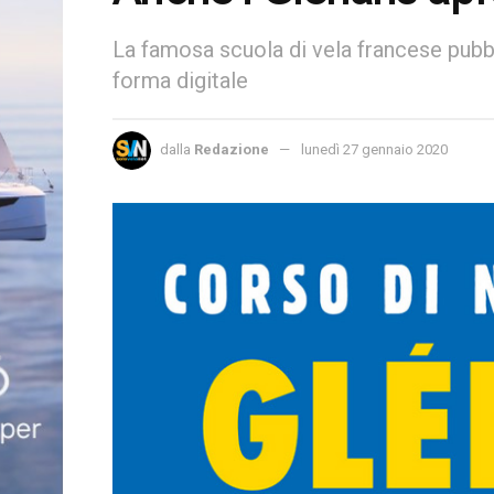
La famosa scuola di vela francese pubbl
forma digitale
dalla
Redazione
lunedì 27 gennaio 2020