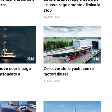
erra
il nuovo regolamento elimina lo
stop
15 APR 2026
uovo sopralluogo
Zero, varato lo yacht senza
 affondato a
motori diesel
11 LUG 2026