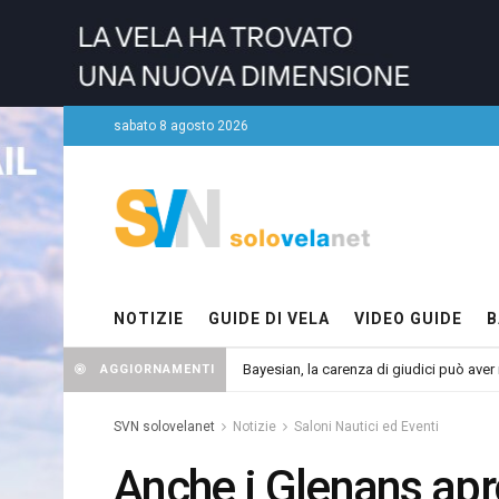
sabato 8 agosto 2026
NOTIZIE
GUIDE DI VELA
VIDEO GUIDE
B
Bayesian, la carenza di giudici può aver r
AGGIORNAMENTI
SVN solovelanet
Notizie
Saloni Nautici ed Eventi
Anche i Glenans apro