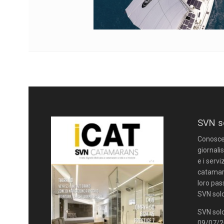
SVN s
Conoscere
giornalis
e i servi
catamara
loro pas
SVN solo
SVN solo
09/07/20