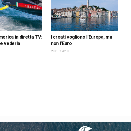
erica in diretta TV:
I croati vogliono l’Europa, ma
e vederla
non l’Euro
28 DIC 2018