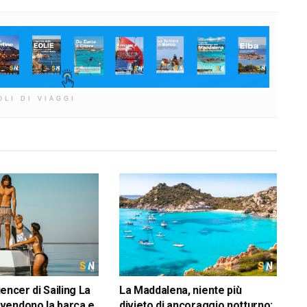
OLI DI VIAGGI
luencer di Sailing La
La Maddalena, niente più
vendono la barca e
divieto di ancoraggio notturno: