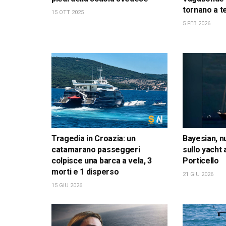
tornano a t
15 OTT 2025
5 FEB 2026
Tragedia in Croazia: un
Bayesian, n
catamarano passeggeri
sullo yacht
colpisce una barca a vela, 3
Porticello
morti e 1 disperso
21 GIU 2026
15 GIU 2026