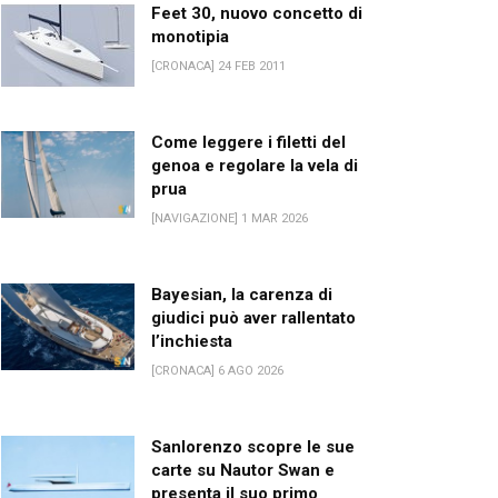
Feet 30, nuovo concetto di
monotipia
[CRONACA] 24 FEB 2011
Come leggere i filetti del
genoa e regolare la vela di
prua
[NAVIGAZIONE] 1 MAR 2026
Bayesian, la carenza di
giudici può aver rallentato
l’inchiesta
[CRONACA] 6 AGO 2026
Sanlorenzo scopre le sue
carte su Nautor Swan e
presenta il suo primo