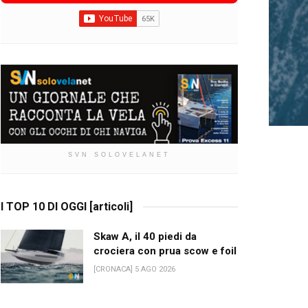
SVN SOLOVELANET
I TOP 10 DI OGGI [articoli]
Skaw A, il 40 piedi da
crociera con prua scow e foil
[CRONACA] 5 AGO 2026