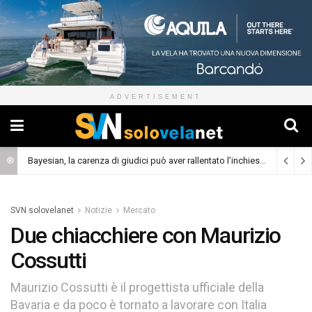
ADVERTISEMENT
Bayesian, la carenza di giudici può aver rallentato l’inchiesta
(Cronaca)
SVN solovelanet
Notizie
Mercato
Due chiacchiere con Maurizio
Cossutti
Maurizio Cossutti è il progettista ufficiale della
Bavaria e da poco è tornato a lavorare con Italia