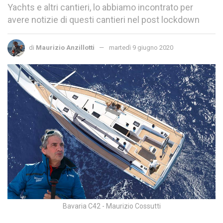
Yachts e altri cantieri, lo abbiamo incontrato per
avere notizie di questi cantieri nel post lockdown
di
Maurizio Anzillotti
martedì 9 giugno 2020
Bavaria C42 - Maurizio Cossutti