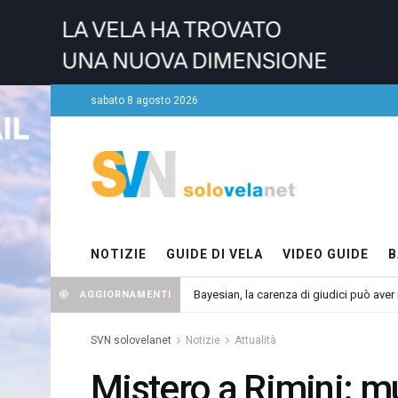
sabato 8 agosto 2026
NOTIZIE
GUIDE DI VELA
VIDEO GUIDE
B
Bayesian, la carenza di giudici può aver r
AGGIORNAMENTI
SVN solovelanet
Notizie
Attualità
Mistero a Rimini: 