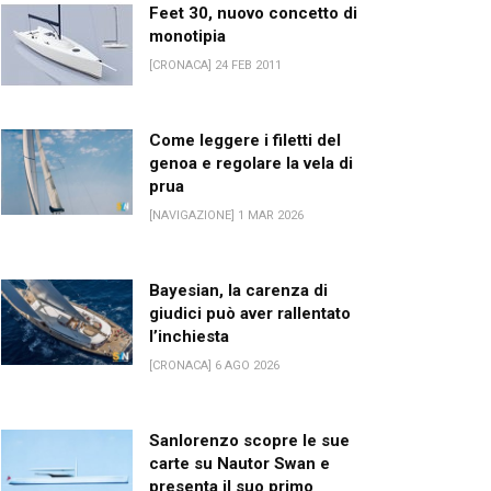
Feet 30, nuovo concetto di
monotipia
[CRONACA] 24 FEB 2011
Come leggere i filetti del
genoa e regolare la vela di
prua
[NAVIGAZIONE] 1 MAR 2026
Bayesian, la carenza di
giudici può aver rallentato
l’inchiesta
[CRONACA] 6 AGO 2026
Sanlorenzo scopre le sue
carte su Nautor Swan e
presenta il suo primo