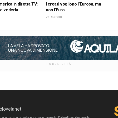
erica in diretta TV:
I croati vogliono l’Europa, ma
e vederla
non l’Euro
28 DIC 2018
PUBBLICITÀ
olovelanet
 e capire la vela e il mare, questo l'obiettivo dei nostri