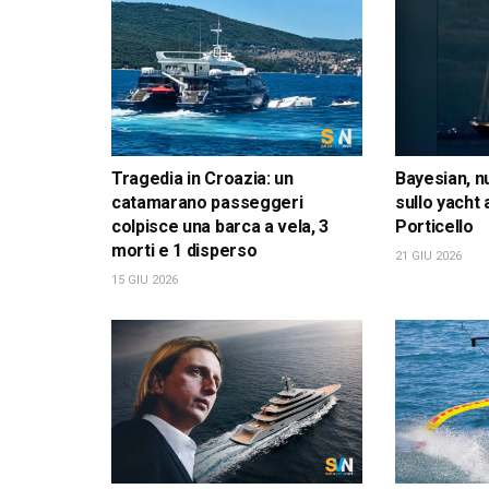
Tragedia in Croazia: un
Bayesian, n
catamarano passeggeri
sullo yacht
colpisce una barca a vela, 3
Porticello
morti e 1 disperso
21 GIU 2026
15 GIU 2026