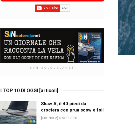
SVN SOLOVELANET
I TOP 10 DI OGGI [articoli]
Skaw A, il 40 piedi da
crociera con prua scow e foil
[CRONACA] 5 AGO 2026