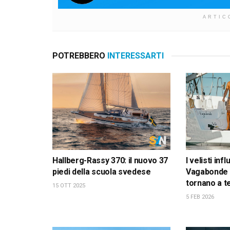
ARTIC
POTREBBERO
INTERESSARTI
Hallberg-Rassy 370: il nuovo 37
I velisti inf
piedi della scuola svedese
Vagabonde 
tornano a t
15 OTT 2025
5 FEB 2026