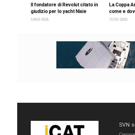
Il fondatore di Revolut citato in
La Coppa Am
giudizio per lo yacht Nixie
come e dov
5 AGO 2026
15 DIC 2020
SVN s
Conoscere