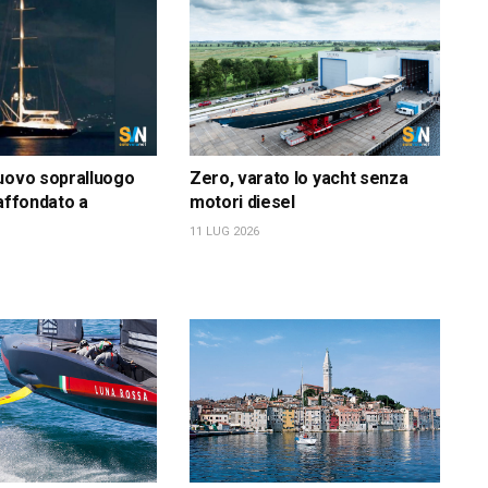
uovo sopralluogo
Zero, varato lo yacht senza
 affondato a
motori diesel
11 LUG 2026