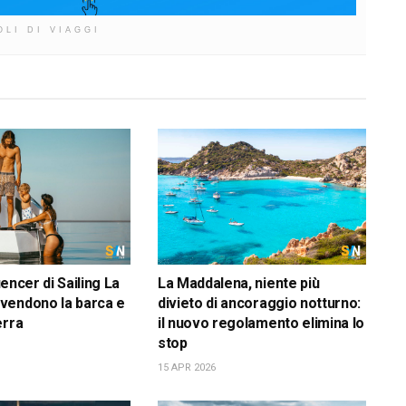
OLI DI VIAGGI
luencer di Sailing La
La Maddalena, niente più
vendono la barca e
divieto di ancoraggio notturno:
erra
il nuovo regolamento elimina lo
stop
15 APR 2026