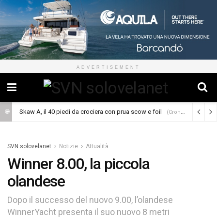
ADVERTISEMENT
Skaw A, il 40 piedi da crociera con prua scow e foil
(Cronaca)
SVN solovelanet
Notizie
Attualità
Winner 8.00, la piccola
olandese
Dopo il successo del nuovo 9.00, l’olandese
WinnerYacht presenta il suo nuovo 8 metri