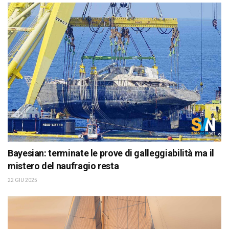
Bayesian: terminate le prove di galleggiabilità ma il
mistero del naufragio resta
22 GIU 2025