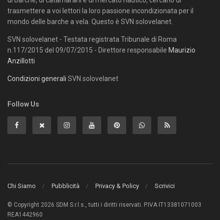
trasmettere a voi lettori la loro passione incondizionata per il
mondo delle barche a vela. Questo è SVN solovelanet.
SVN solovelanet - Testata registrata Tribunale di Roma
n.117/2015 del 09/07/2015 - Direttore responsabile
Maurizio
Anzillotti
Condizioni generali
SVN solovelanet
Follow Us
Chi Siamo
Pubblicità
Privacy & Policy
Scrivici
© Copyright 2026 SDM S.r.l.s., tutti i diritti riservati. P.IVA IT13381071003
REA1442960