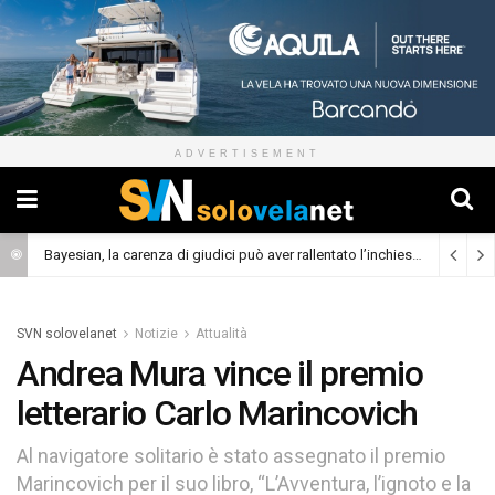
ADVERTISEMENT
Bayesian, la carenza di giudici può aver rallentato l’inchiesta
(Cronaca)
SVN solovelanet
Notizie
Attualità
Andrea Mura vince il premio
letterario Carlo Marincovich
Al navigatore solitario è stato assegnato il premio
Marincovich per il suo libro, “L’Avventura, l’ignoto e la