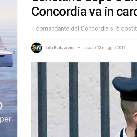
Concordia va in car
Il comandante del Concordia si è costi
dalla
Redazione
sabato 13 maggio 2017