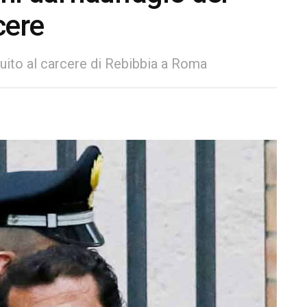
cere
tuito al carcere di Rebibbia a Roma