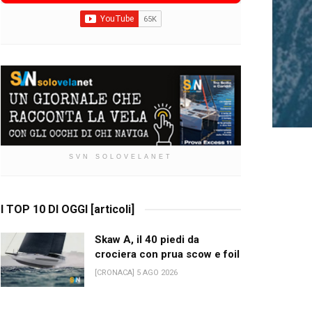
SVN SOLOVELANET
I TOP 10 DI OGGI [articoli]
Skaw A, il 40 piedi da
crociera con prua scow e foil
[CRONACA] 5 AGO 2026