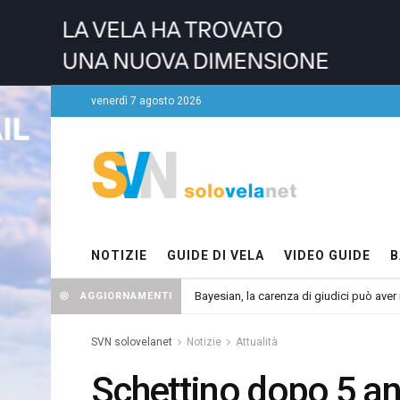
venerdì 7 agosto 2026
NOTIZIE
GUIDE DI VELA
VIDEO GUIDE
B
Bayesian, la carenza di giudici può aver r
AGGIORNAMENTI
SVN solovelanet
Notizie
Attualità
Schettino dopo 5 an