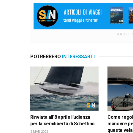
ARTIC
POTREBBERO
INTERESSARTI
Rinviata all'8 aprile l'udienza
Come regola
per la semilibertà di Schettino
manovre pe
questa vela
5 MAR 2025