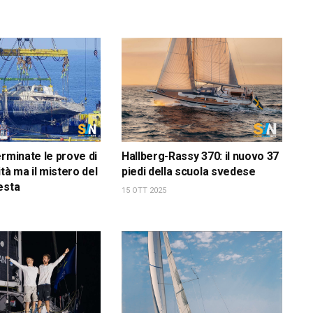
erminate le prove di
Hallberg-Rassy 370: il nuovo 37
ità ma il mistero del
piedi della scuola svedese
esta
15 OTT 2025