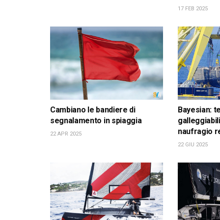
17 FEB 2025
Cambiano le bandiere di
Bayesian: t
segnalamento in spiaggia
galleggiabil
naufragio r
22 APR 2025
22 GIU 2025