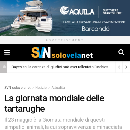
ADVERTISEMENT
Bayesian, la carenza di giudici può aver rallentato l’inchiesta
(Cronaca)
SVN solovelanet
Notizie
Attualità
La giornata mondiale delle
tartarughe
Il 23 maggio è la Giornata mondiale di questi
simpatici animali, la cui sopravvivenza è minacciata