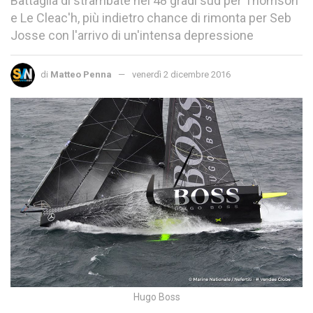
Battaglia di strambate nei 48 gradi sud per Thomson
e Le Cleac'h, più indietro chance di rimonta per Seb
Josse con l'arrivo di un'intensa depressione
di
Matteo Penna
venerdì 2 dicembre 2016
Hugo Boss