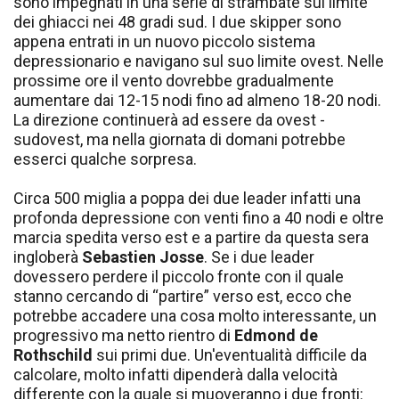
sono impegnati in una serie di strambate sul limite
dei ghiacci nei 48 gradi sud. I due skipper sono
appena entrati in un nuovo piccolo sistema
depressionario e navigano sul suo limite ovest. Nelle
prossime ore il vento dovrebbe gradualmente
aumentare dai 12-15 nodi fino ad almeno 18-20 nodi.
La direzione continuerà ad essere da ovest -
sudovest, ma nella giornata di domani potrebbe
esserci qualche sorpresa.
Circa 500 miglia a poppa dei due leader infatti una
profonda depressione con venti fino a 40 nodi e oltre
marcia spedita verso est e a partire da questa sera
ingloberà
Sebastien Josse
. Se i due leader
dovessero perdere il piccolo fronte con il quale
stanno cercando di “partire” verso est, ecco che
potrebbe accadere una cosa molto interessante, un
progressivo ma netto rientro di
Edmond de
Rothschild
sui primi due. Un'eventualità difficile da
calcolare, molto infatti dipenderà dalla velocità
differente con la quale si muoveranno i due fronti: