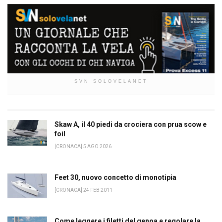
SVN SOLOVELANET
Skaw A, il 40 piedi da crociera con prua scow e
foil
[CRONACA] 5 AGO 2026
Feet 30, nuovo concetto di monotipia
[CRONACA] 24 FEB 2011
Come leggere i filetti del genoa e regolare la