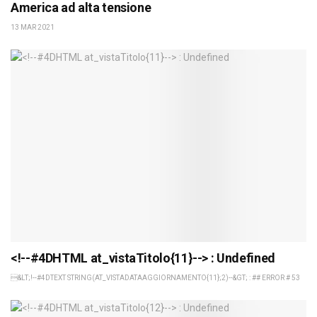
America ad alta tensione
13 MAR 2021
<!--#4DHTML at_vistaTitolo{11}--> : Undefined
&LT;!--#4DTEXT STRING(AT_VISTADATAAGGIORNAMENTO{11};2)--&GT; : ## ERROR # 53