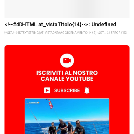
<!--#4DHTML at_vistaTitolo{14}--> : Undefined
&LT;!--#4DTEXT STRING(AT_VISTADATAAGGIORNAMENTO{14};2)--&GT; : ## ERROR # 53