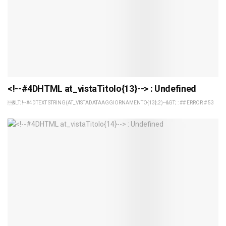
<!--#4DHTML at_vistaTitolo{13}--> : Undefined
&LT;!--#4DTEXT STRING(AT_VISTADATAAGGIORNAMENTO{13};2)--&GT; : ## ERROR # 53