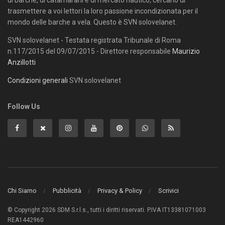
di barche, di catamarani e di mercato nautico, cercano di
trasmettere a voi lettori la loro passione incondizionata per il
mondo delle barche a vela. Questo è SVN solovelanet.
SVN solovelanet - Testata registrata Tribunale di Roma
n.117/2015 del 09/07/2015 - Direttore responsabile
Maurizio
Anzillotti
Condizioni generali
SVN solovelanet
Follow Us
Chi Siamo
Pubblicità
Privacy & Policy
Scrivici
© Copyright 2026 SDM S.r.l.s., tutti i diritti riservati. P.IVA IT13381071003
REA1442960