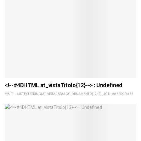
<!--#4DHTML at_vistaTitolo{12}--> : Undefined
&LT;!--#4DTEXT STRING(AT_VISTADATAAGGIORNAMENTO{12};2)--&GT; : ## ERROR # 53