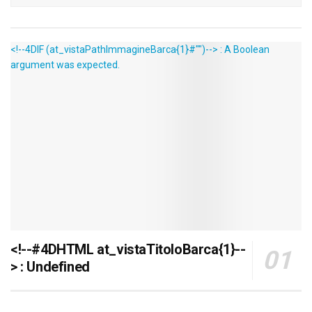
<!--4DIF (at_vistaPathImmagineBarca{1}#"")--> : A Boolean
argument was expected.
<!--#4DHTML at_vistaTitoloBarca{1}--
> : Undefined