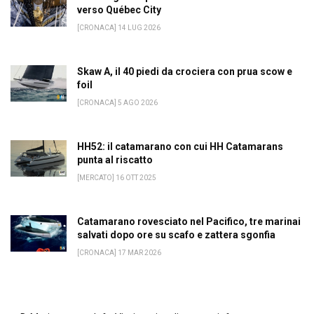
verso Québec City
[CRONACA] 14 LUG 2026
Skaw A, il 40 piedi da crociera con prua scow e
foil
[CRONACA] 5 AGO 2026
HH52: il catamarano con cui HH Catamarans
punta al riscatto
[MERCATO] 16 OTT 2025
Catamarano rovesciato nel Pacifico, tre marinai
salvati dopo ore su scafo e zattera sgonfia
[CRONACA] 17 MAR 2026