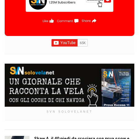
SVN SOLOVELANET
Skaw A, il 40 piedi da crociera con prua scow e