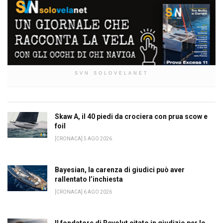
SVN SOLOVELANET
Skaw A, il 40 piedi da crociera con prua scow e
foil
[CRONACA] 5 AGO 2026
Bayesian, la carenza di giudici può aver
rallentato l’inchiesta
[CRONACA] 6 AGO 2026
Il fondatore di Revolut citato in giudizio per lo