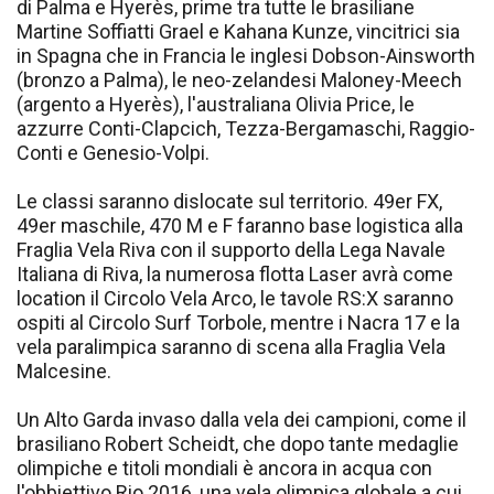
di Palma e Hyerès, prime tra tutte le brasiliane
Martine Soffiatti Grael e Kahana Kunze, vincitrici sia
in Spagna che in Francia le inglesi Dobson-Ainsworth
(bronzo a Palma), le neo-zelandesi Maloney-Meech
(argento a Hyerès), l'australiana Olivia Price, le
azzurre Conti-Clapcich, Tezza-Bergamaschi, Raggio-
Conti e Genesio-Volpi.
Le classi saranno dislocate sul territorio. 49er FX,
49er maschile, 470 M e F faranno base logistica alla
Fraglia Vela Riva con il supporto della Lega Navale
Italiana di Riva, la numerosa flotta Laser avrà come
location il Circolo Vela Arco, le tavole RS:X saranno
ospiti al Circolo Surf Torbole, mentre i Nacra 17 e la
vela paralimpica saranno di scena alla Fraglia Vela
Malcesine.
Un Alto Garda invaso dalla vela dei campioni, come il
brasiliano Robert Scheidt, che dopo tante medaglie
olimpiche e titoli mondiali è ancora in acqua con
l'obbiettivo Rio 2016, una vela olimpica globale a cui