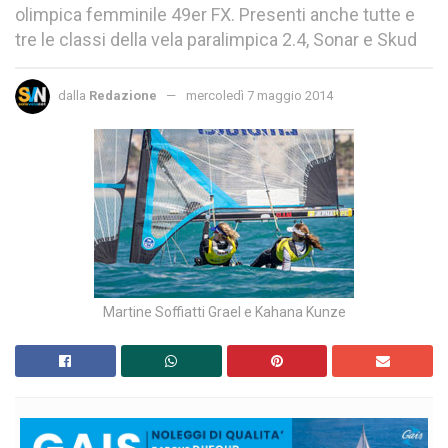
olimpica femminile 49er FX. Presenti anche tutte e
tre le classi della vela paralimpica 2.4, Sonar e Skud
dalla
Redazione
mercoledì 7 maggio 2014
Martine Soffiatti Grael e Kahana Kunze