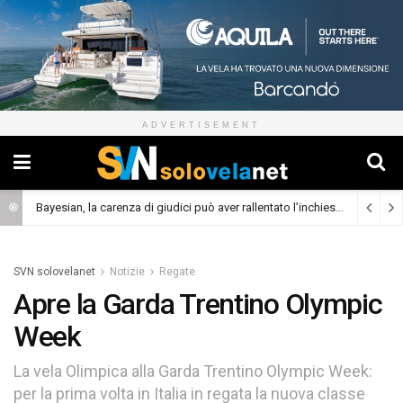
ADVERTISEMENT
Bayesian, la carenza di giudici può aver rallentato l’inchiesta
(Cronaca)
SVN solovelanet
Notizie
Regate
Apre la Garda Trentino Olympic
Week
La vela Olimpica alla Garda Trentino Olympic Week:
per la prima volta in Italia in regata la nuova classe