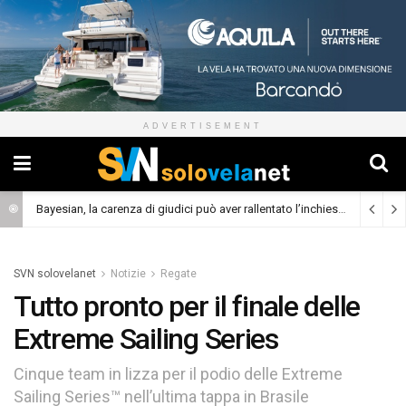
ADVERTISEMENT
Bayesian, la carenza di giudici può aver rallentato l’inchiesta
(Cronaca)
SVN solovelanet
Notizie
Regate
Tutto pronto per il finale delle
Extreme Sailing Series
Cinque team in lizza per il podio delle Extreme
Sailing Series™ nell’ultima tappa in Brasile