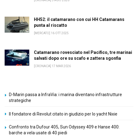
[CRONACA] 5 AGO 2026
HH52: il catamarano con cui HH Catamarans
punta al riscatto
[MERCATO] 16 OTT 2025
Catamarano rovesciato nel Pacifico, tre marinai
salvati dopo ore su scafo e zattera sgonfia
[CRONACA] 17 MAR 2026
D-Marin passa a InfraVia: i marina diventano infrastrutture
strategiche
Il fondatore di Revolut citato in giudizio per lo yacht Nixie
Confronto tra Dufour 405, Sun Odyssey 409 e Hanse 400:
barche a vela usate di 40 piedi