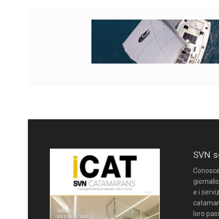
SVN s
Conoscere
giornalis
e i servi
catamara
loro pas