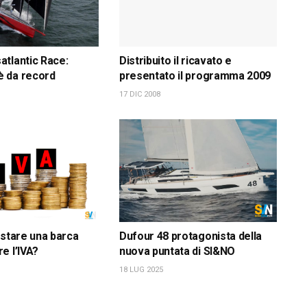
tlantic Race:
Distribuito il ricavato e
 da record
presentato il programma 2009
17 DIC 2008
istare una barca
Dufour 48 protagonista della
e l’IVA?
nuova puntata di SI&NO
18 LUG 2025