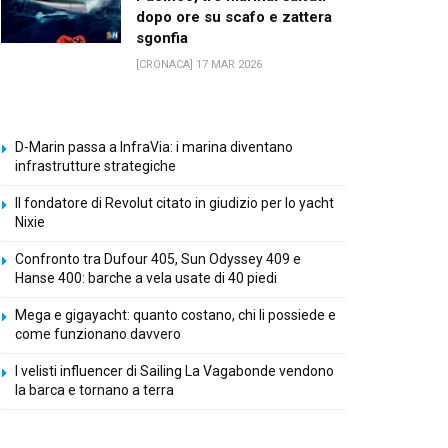
dopo ore su scafo e zattera
sgonfia
[CRONACA] 17 MAR 2026
D-Marin passa a InfraVia: i marina diventano
infrastrutture strategiche
Il fondatore di Revolut citato in giudizio per lo yacht
Nixie
Confronto tra Dufour 405, Sun Odyssey 409 e
Hanse 400: barche a vela usate di 40 piedi
Mega e gigayacht: quanto costano, chi li possiede e
come funzionano davvero
I velisti influencer di Sailing La Vagabonde vendono
la barca e tornano a terra