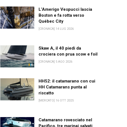
L’Amerigo Vespucci lascia
Boston e fa rotta verso
Québec City
[CRONACA] 14 LUG 2026
Skaw A, il 40 piedi da
crociera con prua scow e foil
[CRONACA] 5 AGO 2026
HH52: il catamarano con cui
HH Catamarans punta al
riscatto
[MERCATO] 16 OTT 2025
Catamarano rovesciato nel
Pacifico, tre marinai salvati