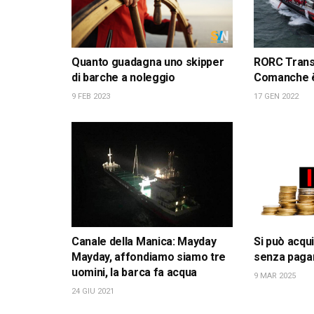
Quanto guadagna uno skipper
RORC Transa
di barche a noleggio
Comanche è
9 FEB 2023
17 GEN 2022
Canale della Manica: Mayday
Si può acqu
Mayday, affondiamo siamo tre
senza pagar
uomini, la barca fa acqua
9 MAR 2025
24 GIU 2021