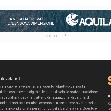
PUBBLICITÀ
olovelanet
 e capire la vela e il mare, questo l'obiettivo dei nostri
ti che con la rivista digitale, le guide di vela, le notizie quotidiane
A
zi speciali in video che trattano di navigazione, di barche, di
ni e di mercato nautico, cercano di trasmettere a voi lettori la
Sc
sione incondizionata per il mondo delle barche a vela. Questo è
SV