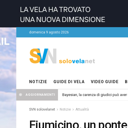
domenica 9 agosto 2026
NOTIZIE
GUIDE DI VELA
VIDEO GUIDE
B
Bayesian, la carenza di giudici può aver r
AGGIORNAMENTI
SVN solovelanet
Notizie
Attualità
Fiumicino, un ponte