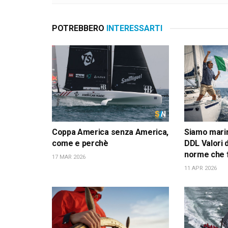
POTREBBERO
INTERESSARTI
Coppa America senza America,
Siamo marina
come e perchè
DDL Valori 
norme che 
17 MAR 2026
11 APR 2026