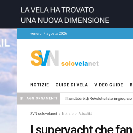
venerdì 7 agosto 2026
NOTIZIE
GUIDE DI VELA
VIDEO GUIDE
B
Il fondatore di Revolut citato in giudizio
AGGIORNAMENTI
SVN solovelanet
Notizie
Attualità
I superyacht che fan