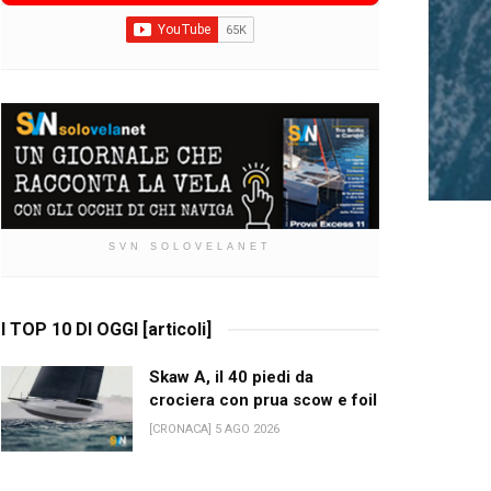
SVN SOLOVELANET
I TOP 10 DI OGGI [articoli]
Skaw A, il 40 piedi da
crociera con prua scow e foil
[CRONACA] 5 AGO 2026