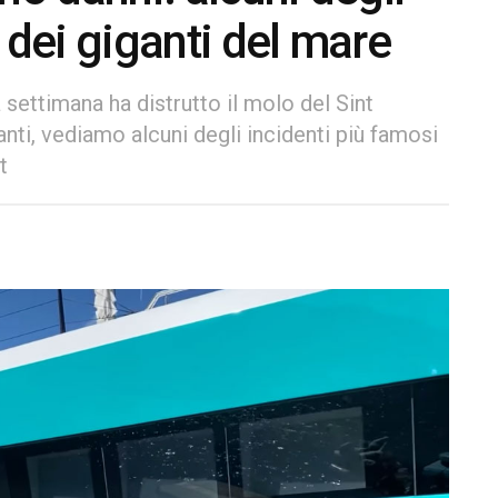
 dei giganti del mare
ettimana ha distrutto il molo del Sint
nti, vediamo alcuni degli incidenti più famosi
t