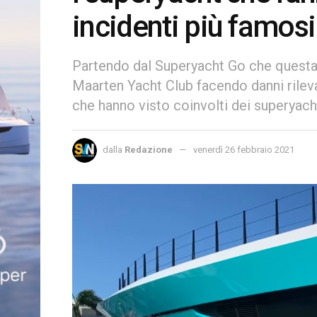
incidenti più famosi
Partendo dal Superyacht Go che questa s
Maarten Yacht Club facendo danni rileva
che hanno visto coinvolti dei superyach
dalla
Redazione
venerdì 26 febbraio 2021