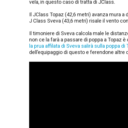
vela, in questo caso di tratta di JClass.
Il JClass Topaz (42,6 metri) avanza mura a dr
J Class Sveva (43,6 metri) risale il vento co
Il timoniere di Sveva calcola male le dista
non ce la farà a passare di poppa a Topaz è
la prua affilata di Sveva salirà sulla poppa di
dell’equipaggio di questo e ferendone altre 