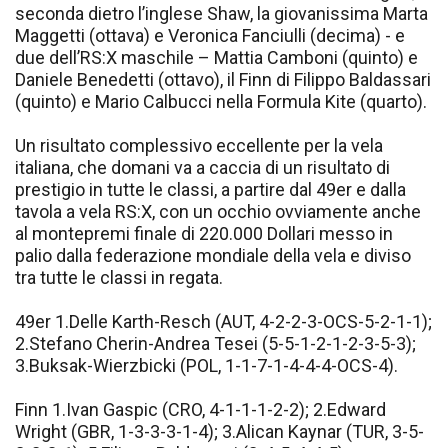
seconda dietro l’inglese Shaw, la giovanissima Marta
Maggetti (ottava) e Veronica Fanciulli (decima) - e
due dell’RS:X maschile – Mattia Camboni (quinto) e
Daniele Benedetti (ottavo), il Finn di Filippo Baldassari
(quinto) e Mario Calbucci nella Formula Kite (quarto).
Un risultato complessivo eccellente per la vela
italiana, che domani va a caccia di un risultato di
prestigio in tutte le classi, a partire dal 49er e dalla
tavola a vela RS:X, con un occhio ovviamente anche
al montepremi finale di 220.000 Dollari messo in
palio dalla federazione mondiale della vela e diviso
tra tutte le classi in regata.
49er 1.Delle Karth-Resch (AUT, 4-2-2-3-OCS-5-2-1-1);
2.Stefano Cherin-Andrea Tesei (5-5-1-2-1-2-3-5-3);
3.Buksak-Wierzbicki (POL, 1-1-7-1-4-4-4-OCS-4).
Finn 1.Ivan Gaspic (CRO, 4-1-1-1-2-2); 2.Edward
Wright (GBR, 1-3-3-3-1-4); 3.Alican Kaynar (TUR, 3-5-