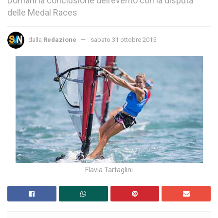
Domani la conclusione dell’evento con la disputa
delle Medal Races
dalla
Redazione
sabato 31 ottobre 2015
Flavia Tartaglini