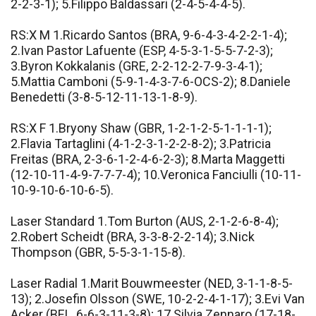
2-2-3-1); 5.Filippo Baldassari (2-4-5-4-4-5).
RS:X M 1.Ricardo Santos (BRA, 9-6-4-3-4-2-2-1-4);
2.Ivan Pastor Lafuente (ESP, 4-5-3-1-5-5-7-2-3);
3.Byron Kokkalanis (GRE, 2-2-12-2-7-9-3-4-1);
5.Mattia Camboni (5-9-1-4-3-7-6-OCS-2); 8.Daniele
Benedetti (3-8-5-12-11-13-1-8-9).
RS:X F 1.Bryony Shaw (GBR, 1-2-1-2-5-1-1-1-1);
2.Flavia Tartaglini (4-1-2-3-1-2-2-8-2); 3.Patricia
Freitas (BRA, 2-3-6-1-2-4-6-2-3); 8.Marta Maggetti
(12-10-11-4-9-7-7-7-4); 10.Veronica Fanciulli (10-11-
10-9-10-6-10-6-5).
Laser Standard 1.Tom Burton (AUS, 2-1-2-6-8-4);
2.Robert Scheidt (BRA, 3-3-8-2-2-14); 3.Nick
Thompson (GBR, 5-5-3-1-15-8).
Laser Radial 1.Marit Bouwmeester (NED, 3-1-1-8-5-
13); 2.Josefin Olsson (SWE, 10-2-2-4-1-17); 3.Evi Van
Acker (BEL, 6-6-3-11-3-8); 17.Silvia Zennaro (17-18-