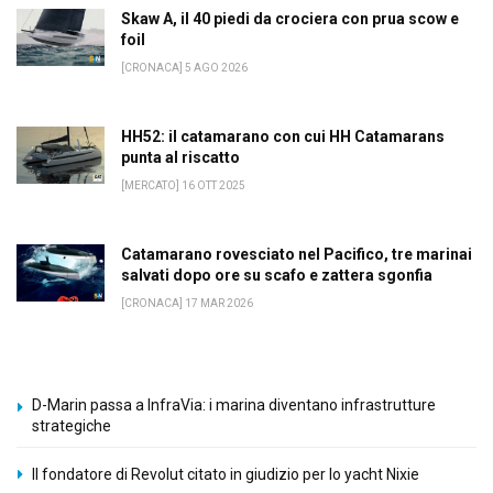
Skaw A, il 40 piedi da crociera con prua scow e
foil
[CRONACA] 5 AGO 2026
HH52: il catamarano con cui HH Catamarans
punta al riscatto
[MERCATO] 16 OTT 2025
Catamarano rovesciato nel Pacifico, tre marinai
salvati dopo ore su scafo e zattera sgonfia
[CRONACA] 17 MAR 2026
D-Marin passa a InfraVia: i marina diventano infrastrutture
strategiche
Il fondatore di Revolut citato in giudizio per lo yacht Nixie