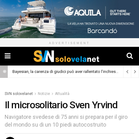
ADVERTISEMENT
Bayesian, la carenza di giudici può aver rallentato l’inchiesta
(Cronaca)
SVN solovelanet
Notizie
Attualità
Il microsolitario Sven Yrvind
Navigatore svedese di 75 anni si prepara per il giro
del mondo su di un 10 piedi autocostruito