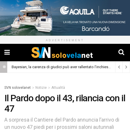
ADVERTISEMENT
Bayesian, la carenza di giudici può aver rallentato l’inchiesta
(Cronaca)
SVN solovelanet
Notizie
Attualità
Il Pardo dopo il 43, rilancia con il
47
A sorpresa il Cantiere del Pardo annuncia l’arrivo di
un nuovo 47 piedi per i prossimi saloni autunnali