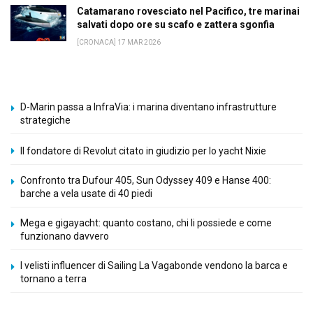
Catamarano rovesciato nel Pacifico, tre marinai
salvati dopo ore su scafo e zattera sgonfia
[CRONACA] 17 MAR 2026
D-Marin passa a InfraVia: i marina diventano infrastrutture
strategiche
Il fondatore di Revolut citato in giudizio per lo yacht Nixie
Confronto tra Dufour 405, Sun Odyssey 409 e Hanse 400:
barche a vela usate di 40 piedi
Mega e gigayacht: quanto costano, chi li possiede e come
funzionano davvero
I velisti influencer di Sailing La Vagabonde vendono la barca e
tornano a terra