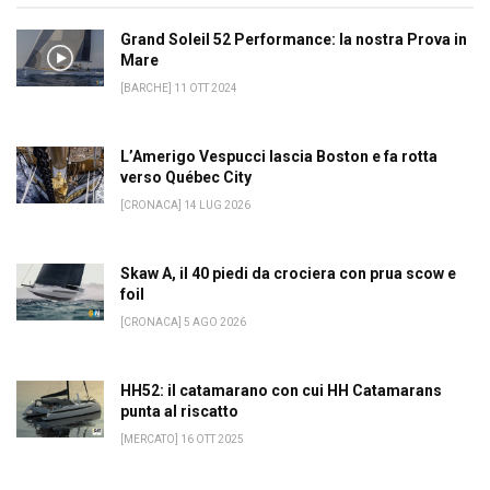
Grand Soleil 52 Performance: la nostra Prova in
Mare
[BARCHE] 11 OTT 2024
L’Amerigo Vespucci lascia Boston e fa rotta
verso Québec City
[CRONACA] 14 LUG 2026
Skaw A, il 40 piedi da crociera con prua scow e
foil
[CRONACA] 5 AGO 2026
HH52: il catamarano con cui HH Catamarans
punta al riscatto
[MERCATO] 16 OTT 2025