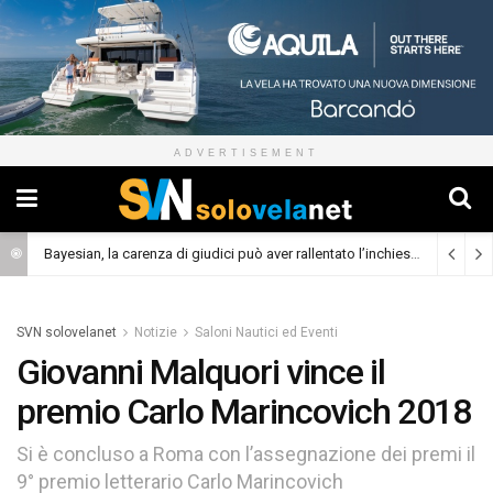
ADVERTISEMENT
Bayesian, la carenza di giudici può aver rallentato l’inchiesta
(Cronaca)
SVN solovelanet
Notizie
Saloni Nautici ed Eventi
Giovanni Malquori vince il
premio Carlo Marincovich 2018
Si è concluso a Roma con l’assegnazione dei premi il
9° premio letterario Carlo Marincovich