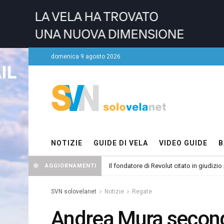
domenica 9 agosto 2026
NOTIZIE
GUIDE DI VELA
VIDEO GUIDE
B
Il fondatore di Revolut citato in giudizio
AGGIORNAMENTI
SVN solovelanet
Notizie
Regate
Andrea Mura secon