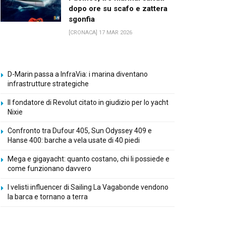
dopo ore su scafo e zattera
sgonfia
[CRONACA] 17 MAR 2026
D-Marin passa a InfraVia: i marina diventano
infrastrutture strategiche
Il fondatore di Revolut citato in giudizio per lo yacht
Nixie
Confronto tra Dufour 405, Sun Odyssey 409 e
Hanse 400: barche a vela usate di 40 piedi
Mega e gigayacht: quanto costano, chi li possiede e
come funzionano davvero
I velisti influencer di Sailing La Vagabonde vendono
la barca e tornano a terra