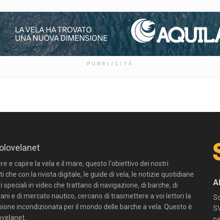
PUBBLICITÀ
olovelanet
 e capire la vela e il mare, questo l'obiettivo dei nostri
ti che con la rivista digitale, le guide di vela, le notizie quotidiane
A
zi speciali in video che trattano di navigazione, di barche, di
ni e di mercato nautico, cercano di trasmettere a voi lettori la
Sc
sione incondizionata per il mondo delle barche a vela. Questo è
SV
velanet.
pa