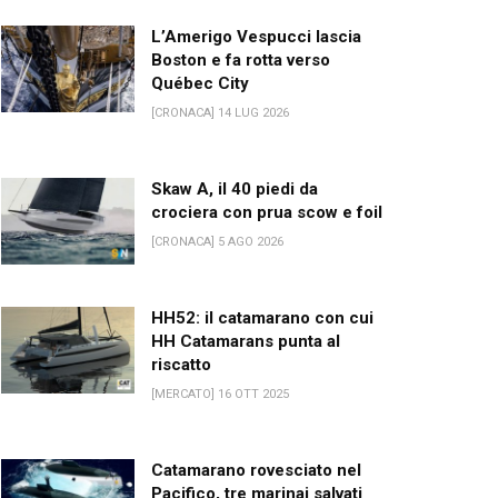
L’Amerigo Vespucci lascia
Boston e fa rotta verso
Québec City
[CRONACA] 14 LUG 2026
Skaw A, il 40 piedi da
crociera con prua scow e foil
[CRONACA] 5 AGO 2026
HH52: il catamarano con cui
HH Catamarans punta al
riscatto
[MERCATO] 16 OTT 2025
Catamarano rovesciato nel
Pacifico, tre marinai salvati