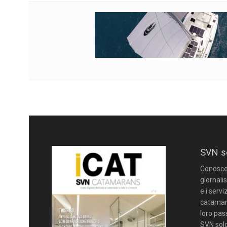
SVN s
Conoscere
giornalis
e i servi
catamara
loro pas
SVN solo