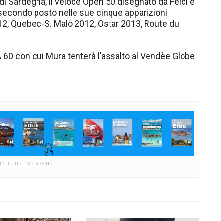
di Sardegna, il veloce Open 50 disegnato da Felci e
n secondo posto nelle sue cinque apparizioni
012, Quebec-S. Malò 2012, Ostar 2013, Route du
A 60 con cui Mura tenterà l’assalto al Vendèe Globe
OLI DI VIAGGI