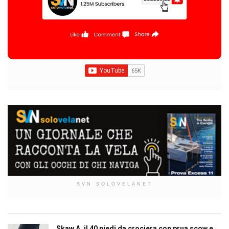
SVN SOLOVELANET
Skaw A, il 40 piedi da crociera con prua scow e