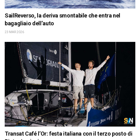
SailReverso, la deriva smontabile che entra nel
bagagliaio dell’auto
23 MAR 2026
Transat Café l’Or: festa italiana con il terzo posto di