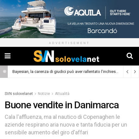
ADVERTISEMENT
Bayesian, la carenza di giudici può aver rallentato l’inchiesta
(Cronaca)
SVN solovelanet
Notizie
Attualità
Buone vendite in Danimarca
Cala l'affluenza, ma al nautico di Copenaghen le
aziende respirano aria nuova e tanta fiducia per un
sensibile aumento del giro d'affari