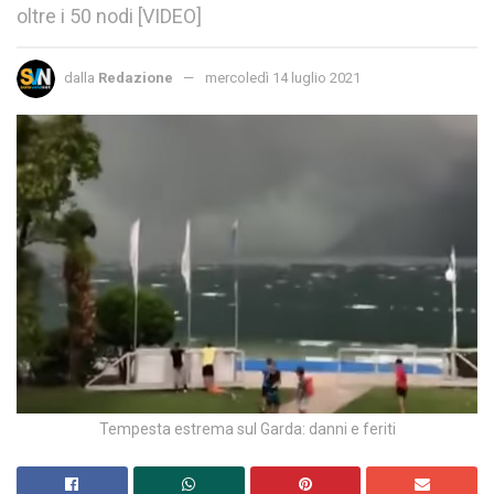
oltre i 50 nodi [VIDEO]
dalla
Redazione
mercoledì 14 luglio 2021
Tempesta estrema sul Garda: danni e feriti