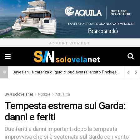
ADVERTISEMENT
Bayesian, la carenza di giudici può aver rallentato l’inchiesta
(Cronaca)
SVN solovelanet
Notizie
Attualità
Tempesta estrema sul Garda:
danni e feriti
Due feriti e danni importanti dopo la tempesta
improvvisa che si è scatenata sul Garda con vento