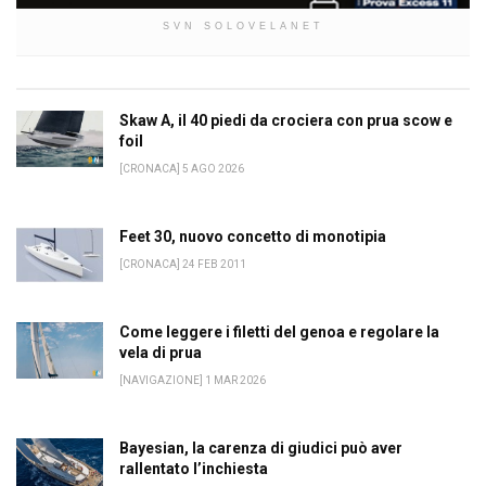
SVN SOLOVELANET
Skaw A, il 40 piedi da crociera con prua scow e
foil
[CRONACA] 5 AGO 2026
Feet 30, nuovo concetto di monotipia
[CRONACA] 24 FEB 2011
Come leggere i filetti del genoa e regolare la
vela di prua
[NAVIGAZIONE] 1 MAR 2026
Bayesian, la carenza di giudici può aver
rallentato l’inchiesta