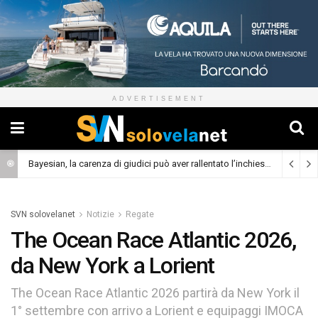
ADVERTISEMENT
Bayesian, la carenza di giudici può aver rallentato l’inchiesta
(Cronaca)
SVN solovelanet
Notizie
Regate
The Ocean Race Atlantic 2026,
da New York a Lorient
The Ocean Race Atlantic 2026 partirà da New York il
1° settembre con arrivo a Lorient e equipaggi IMOCA