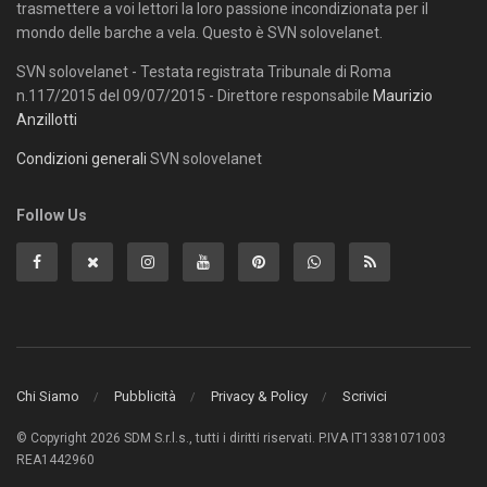
trasmettere a voi lettori la loro passione incondizionata per il
mondo delle barche a vela. Questo è SVN solovelanet.
SVN solovelanet - Testata registrata Tribunale di Roma
n.117/2015 del 09/07/2015 - Direttore responsabile
Maurizio
Anzillotti
Condizioni generali
SVN solovelanet
Follow Us
Chi Siamo
Pubblicità
Privacy & Policy
Scrivici
© Copyright 2026 SDM S.r.l.s., tutti i diritti riservati. P.IVA IT13381071003
REA1442960