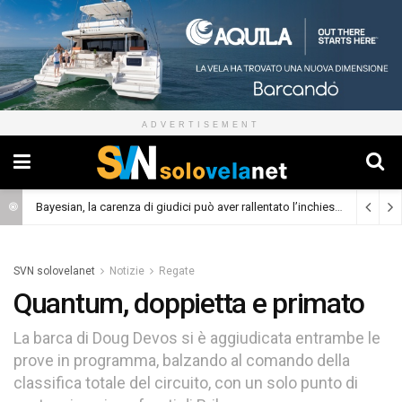
ADVERTISEMENT
Bayesian, la carenza di giudici può aver rallentato l’inchiesta
(Cronaca)
SVN solovelanet
Notizie
Regate
Quantum, doppietta e primato
La barca di Doug Devos si è aggiudicata entrambe le
prove in programma, balzando al comando della
classifica totale del circuito, con un solo punto di