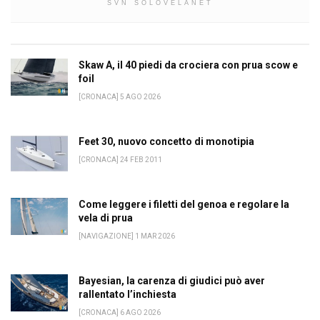
SVN SOLOVELANET
Skaw A, il 40 piedi da crociera con prua scow e
foil
[CRONACA] 5 AGO 2026
Feet 30, nuovo concetto di monotipia
[CRONACA] 24 FEB 2011
Come leggere i filetti del genoa e regolare la
vela di prua
[NAVIGAZIONE] 1 MAR 2026
Bayesian, la carenza di giudici può aver
rallentato l’inchiesta
[CRONACA] 6 AGO 2026