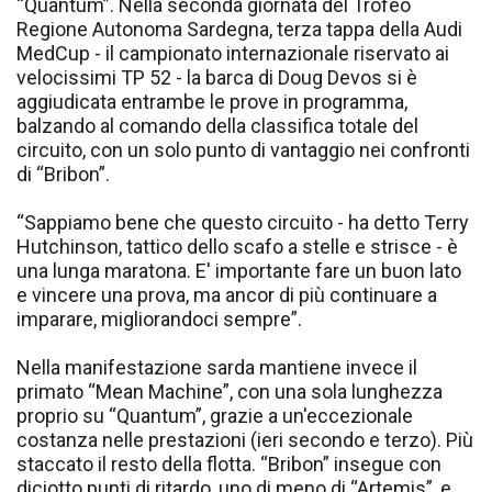
“Quantum”. Nella seconda giornata del Trofeo
Regione Autonoma Sardegna, terza tappa della Audi
MedCup - il campionato internazionale riservato ai
velocissimi TP 52 - la barca di Doug Devos si è
aggiudicata entrambe le prove in programma,
balzando al comando della classifica totale del
circuito, con un solo punto di vantaggio nei confronti
di “Bribon”.
“Sappiamo bene che questo circuito - ha detto Terry
Hutchinson, tattico dello scafo a stelle e strisce - è
una lunga maratona. E' importante fare un buon lato
e vincere una prova, ma ancor di più continuare a
imparare, migliorandoci sempre”.
Nella manifestazione sarda mantiene invece il
primato “Mean Machine”, con una sola lunghezza
proprio su “Quantum”, grazie a un'eccezionale
costanza nelle prestazioni (ieri secondo e terzo). Più
staccato il resto della flotta. “Bribon” insegue con
diciotto punti di ritardo, uno di meno di “Artemis”, e