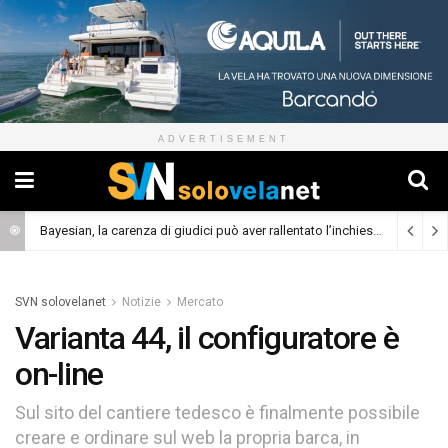
ADVERTISEMENT
Bayesian, la carenza di giudici può aver rallentato l’inchiesta
(Cronaca)
SVN solovelanet
Notizie
Mercato
Varianta 44, il configuratore è
on-line
Sul sito del cantiere tedesco è finalmente possibile
creare e ordinare sul web la propria barca, in