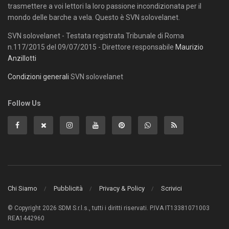
trasmettere a voi lettori la loro passione incondizionata per il
mondo delle barche a vela. Questo è SVN solovelanet.
SVN solovelanet - Testata registrata Tribunale di Roma
n.117/2015 del 09/07/2015 - Direttore responsabile
Maurizio
Anzillotti
Condizioni generali
SVN solovelanet
Follow Us
Chi Siamo
Pubblicità
Privacy & Policy
Scrivici
© Copyright 2026 SDM S.r.l.s., tutti i diritti riservati. P.IVA IT13381071003
REA1442960