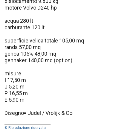
dislocamento 9.800 kg
motore Volvo D240 hp
acqua 280 lt
carburante 120 lt
superficie velica totale 105,00 mq
randa 57,00 mq
genoa 105% 48,00 mq
gennaker 140,00 mq (option)
misure
I 17,50 m
J 5,20 m
P 16,55 m
E 5,90 m
Disegno= Judel / Vrolijk & Co.
© Riproduzione riservata