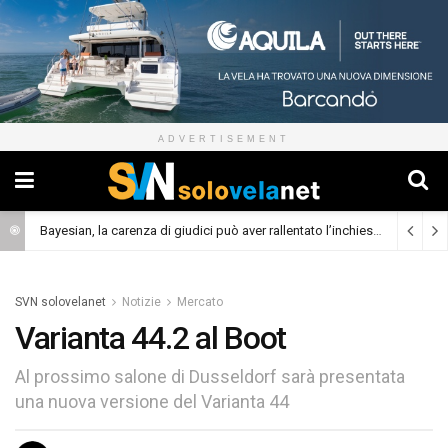
ADVERTISEMENT
Bayesian, la carenza di giudici può aver rallentato l’inchiesta
(Cronaca)
SVN solovelanet
Notizie
Mercato
Varianta 44.2 al Boot
Al prossimo salone di Dusseldorf sarà presentata
una nuova versione del Varianta 44