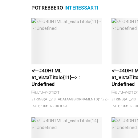
POTREBBERO
INTERESSARTI
<!--#4DHTML
<!--#4DHT
at_vistaTitolo{11}--> :
at_vistaTito
Undefined
Undefined
&LT;!--#4DTEXT
&LT;!--#4DTEX
STRING(AT_VISTADATAAGGIORNAMENTO{11};2)-
STRING(AT_VIS
-&GT; : ## ERROR # 53
-&GT; : ## ERRO