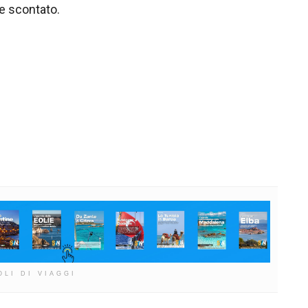
he scontato.
OLI DI VIAGGI