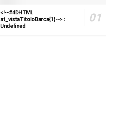
<!--#4DHTML
at_vistaTitoloBarca{1}--> :
Undefined