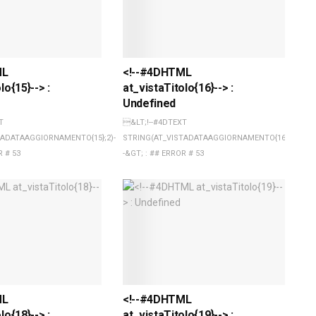
ML
<!--#4DHTML
lo{15}--> :
at_vistaTitolo{16}--> :
Undefined
T
&LT;!--#4DTEXT
TADATAAGGIORNAMENTO{15};2)-
STRING(AT_VISTADATAAGGIORNAMENTO{16};2)-
R # 53
-&GT; : ## ERROR # 53
ML
<!--#4DHTML
lo{18}--> :
at_vistaTitolo{19}--> :