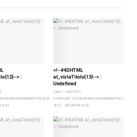
ML
<!--#4DHTML
lo{12}--> :
at_vistaTitolo{13}--> :
Undefined
T
&LT;!--#4DTEXT
TADATAAGGIORNAMENTO{12};2)-
STRING(AT_VISTADATAAGGIORNAMENTO{13};2)-
R # 53
-&GT; : ## ERROR # 53