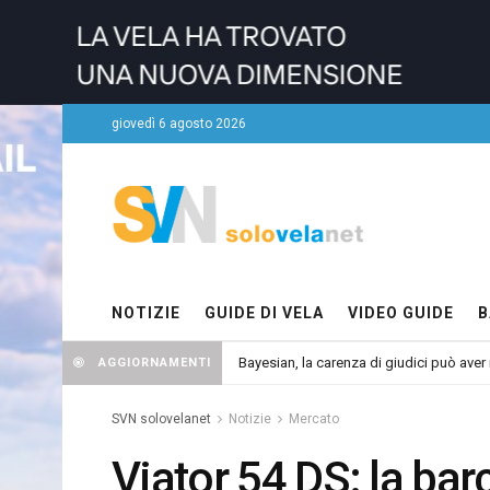
giovedì 6 agosto 2026
NOTIZIE
GUIDE DI VELA
VIDEO GUIDE
B
Bayesian, la carenza di giudici può aver r
AGGIORNAMENTI
SVN solovelanet
Notizie
Mercato
Viator 54 DS: la barc