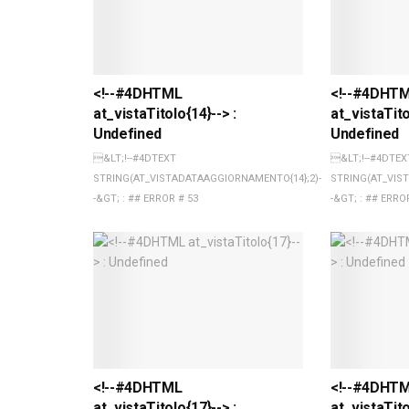
<!--#4DHTML
<!--#4DHT
at_vistaTitolo{14}--> :
at_vistaTito
Undefined
Undefined
&LT;!--#4DTEXT
&LT;!--#4DTEX
STRING(AT_VISTADATAAGGIORNAMENTO{14};2)-
STRING(AT_VIS
-&GT; : ## ERROR # 53
-&GT; : ## ERRO
<!--#4DHTML
<!--#4DHT
at_vistaTitolo{17}--> :
at_vistaTito