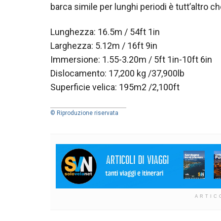
barca simile per lunghi periodi è tutt’altro c
Lunghezza: 16.5m / 54ft 1in
Larghezza: 5.12m / 16ft 9in
Immersione: 1.55-3.20m / 5ft 1in-10ft 6in
Dislocamento: 17,200 kg /37,900lb
Superficie velica: 195m2 /2,100ft
© Riproduzione riservata
ARTIC