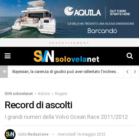
ADVERTISEMENT
Bayesian, la carenza di giudici può aver rallentato l’inchiesta
(Cronaca)
SVN solovelanet
Notizie
Regate
Record di ascolti
I grandi numeri della Volvo Ocean Race 2011/2012
dalla
Redazione
mercoledì 16 maggio 2012