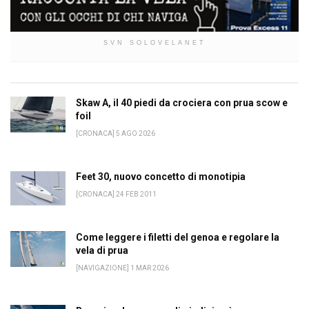
SVN SOLOVELANET
Skaw A, il 40 piedi da crociera con prua scow e
foil
[CRONACA] 5 AGO 2026
Feet 30, nuovo concetto di monotipia
[CRONACA] 24 FEB 2011
Come leggere i filetti del genoa e regolare la
vela di prua
[NAVIGAZIONE] 1 MAR 2026