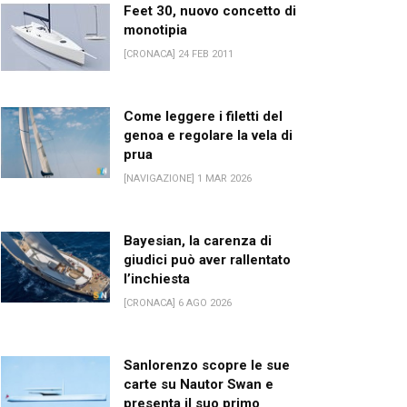
Feet 30, nuovo concetto di
monotipia
[CRONACA] 24 FEB 2011
Come leggere i filetti del
genoa e regolare la vela di
prua
[NAVIGAZIONE] 1 MAR 2026
Bayesian, la carenza di
giudici può aver rallentato
l’inchiesta
[CRONACA] 6 AGO 2026
Sanlorenzo scopre le sue
carte su Nautor Swan e
presenta il suo primo