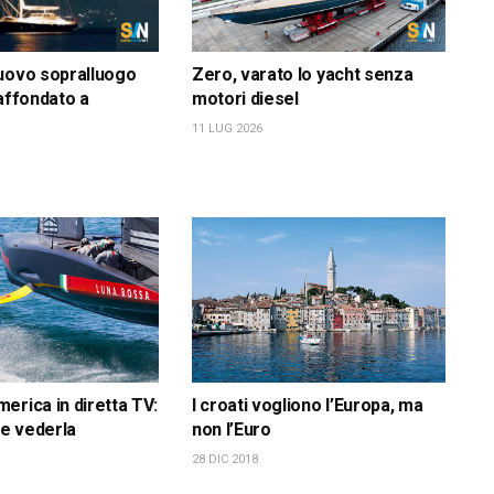
uovo sopralluogo
Zero, varato lo yacht senza
 affondato a
motori diesel
11 LUG 2026
erica in diretta TV:
I croati vogliono l’Europa, ma
e vederla
non l’Euro
28 DIC 2018