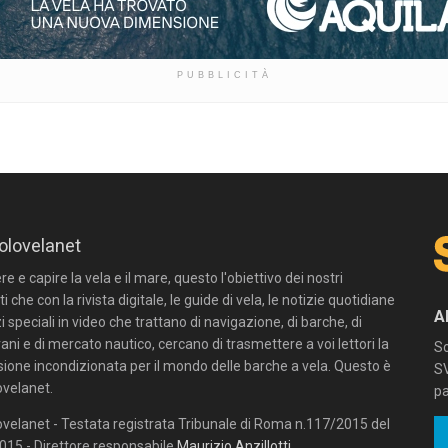
PUBBLICITÀ
olovelanet
 e capire la vela e il mare, questo l'obiettivo dei nostri
ti che con la rivista digitale, le guide di vela, le notizie quotidiane
A
zi speciali in video che trattano di navigazione, di barche, di
ni e di mercato nautico, cercano di trasmettere a voi lettori la
Sc
sione incondizionata per il mondo delle barche a vela. Questo è
SV
velanet.
pa
velanet - Testata registrata Tribunale di Roma n.117/2015 del
15 - Direttore responsabile
Maurizio Anzillotti