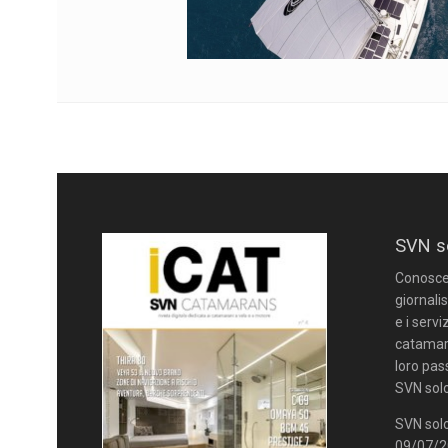
SVN s
Conoscere
giornalis
e i servi
catamara
loro pas
SVN solo
SVN solo
09/07/20