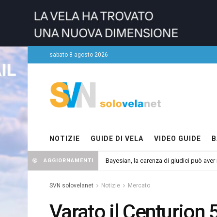
sabato 8 agosto 2026
NOTIZIE
GUIDE DI VELA
VIDEO GUIDE
B
Bayesian, la carenza di giudici può aver r
AGGIORNAMENTI
SVN solovelanet
Notizie
Mercato
Varato il Centurion 5