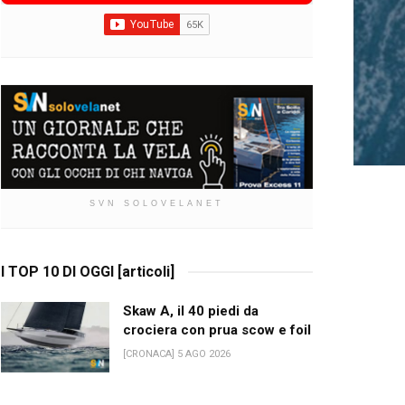
SVN SOLOVELANET
I TOP 10 DI OGGI [articoli]
Skaw A, il 40 piedi da
crociera con prua scow e foil
[CRONACA] 5 AGO 2026