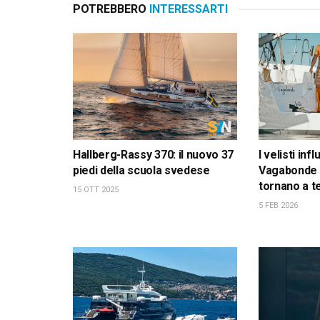
POTREBBERO
INTERESSARTI
Hallberg-Rassy 370: il nuovo 37
I velisti inf
piedi della scuola svedese
Vagabonde 
tornano a t
15 OTT 2025
5 FEB 2026