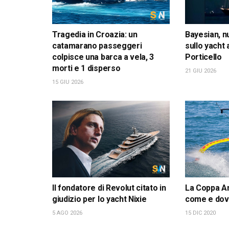
Tragedia in Croazia: un
Bayesian, n
catamarano passeggeri
sullo yacht
colpisce una barca a vela, 3
Porticello
morti e 1 disperso
21 GIU 2026
15 GIU 2026
Il fondatore di Revolut citato in
La Coppa Am
giudizio per lo yacht Nixie
come e dov
5 AGO 2026
15 DIC 2020